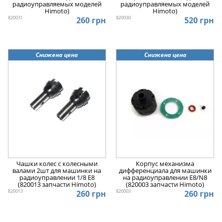
радиоуправляемых моделей
радиоуправляемых моделей
Himoto)
Himoto)
820031
820030
260 грн
520 грн
Снижена цена
Снижена цена
Чашки колес с колесными
Корпус механизма
валами 2шт для машинки на
дифференциала для машинки
радиоуправлении 1/8 E8
на радиоуправлении E8/N8
(820013 запчасти Himoto)
(820003 запчасти Himoto)
820013
820003
260 грн
260 грн