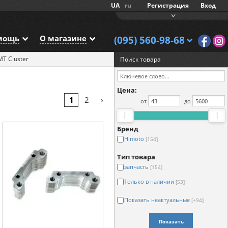
UA
ru
Регистрация
Вход
мощь
О магазине
(095) 560-98-68
MT Cluster
Поиск товара
Цена:
›
1
2
от
до
Бренд
Himoto
[154]
Тип товара
запчасть
[154]
Только в наличии
[53]
Показать неактуальные
[+94]
Показать