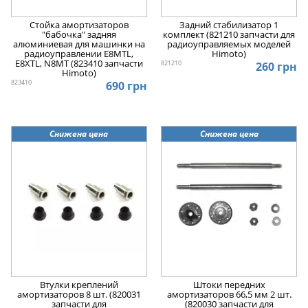
Стойка амортизаторов
Задний стабилизатор 1
"бабочка" задняя
комплект (821210 запчасти для
алюминиевая для машинки на
радиоуправляемых моделей
радиоуправлении E8MTL,
Himoto)
E8XTL, N8MT (823410 запчасти
821210
260 грн
Himoto)
823410
690 грн
Снижена цена
Снижена цена
Втулки креплений
Штоки передних
амортизаторов 8 шт. (820031
амортизаторов 66,5 мм 2 шт.
запчасти для
(820030 запчасти для