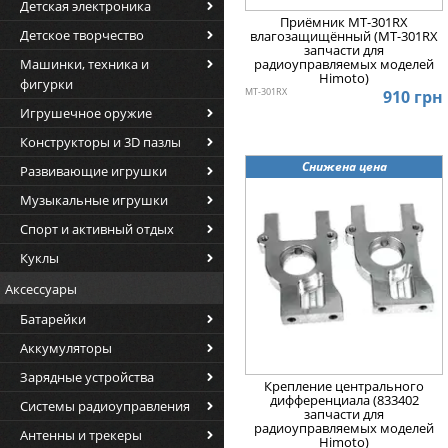
Детская электроника
Приёмник MT-301RX
Детское творчество
влагозащищённый (MT-301RX
запчасти для
радиоуправляемых моделей
Машинки, техника и
Himoto)
фигурки
MT-301RX
910 грн
Игрушечное оружие
Конструкторы и 3D пазлы
Снижена цена
Развивающие игрушки
Музыкальные игрушки
Спорт и активный отдых
Куклы
Аксессуары
Батарейки
Аккумуляторы
Зарядные устройства
Крепление центрального
дифференциала (833402
Системы радиоуправления
запчасти для
радиоуправляемых моделей
Антенны и трекеры
Himoto)