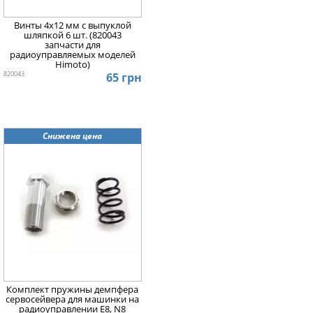
Винты 4х12 мм с выпуклой
шляпкой 6 шт. (820043
запчасти для
радиоуправляемых моделей
Himoto)
820043
65 грн
Снижена цена
Комплект пружины демпфера
сервосейвера для машинки на
радиоуправлении E8, N8