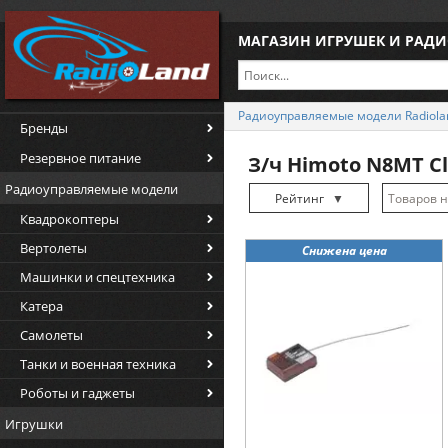
МАГАЗИН ИГРУШЕК И РАД
Радиоуправляемые модели Radiola
Бренды
Резервное питание
З/ч Himoto N8MT Cl
Радиоуправляемые модели
Рейтинг
▼
Квадрокоптеры
Рейтинг
▲
Вертолеты
Снижена цена
Дата
▲
Машинки и спецтехника
Дата
▼
Катера
Цена
▲
Самолеты
Цена
▼
Танки и военная техника
Роботы и гаджеты
Игрушки