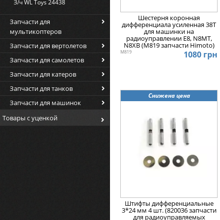
З/ч WL Toys 24438
Шестерня коронная
Запчасти для
дифференциала усиленная 38T
мультикоптеров
для машинки на
радиоуправлении E8, N8MT,
N8XB (M819 запчасти Himoto)
Запчасти для вертолетов
M819
1080 грн
Запчасти для самолетов
Запчасти для катеров
Запчасти для танков
Снижена цена
Запчасти для машинок
Товары с уценкой
Штифты дифференциальные
3*24 мм 4 шт. (820036 запчасти
для радиоуправляемых