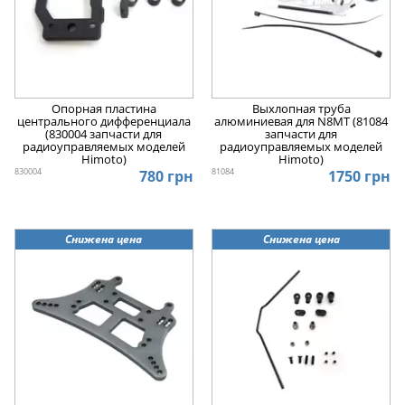
Опорная пластина
Выхлопная труба
центрального дифференциала
алюминиевая для N8MT (81084
(830004 запчасти для
запчасти для
радиоуправляемых моделей
радиоуправляемых моделей
Himoto)
Himoto)
830004
81084
780 грн
1750 грн
Снижена цена
Снижена цена