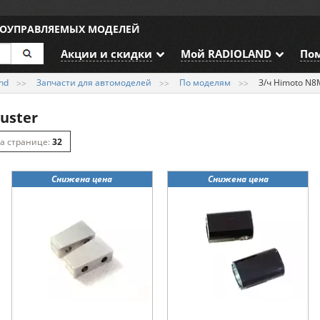
ИОУПРАВЛЯЕМЫХ МОДЕЛЕЙ
Акции и скидки
Мой RADIOLAND
По
nd
Запчасти для автомоделей
По моделям
З/ч Himoto N8
uster
32
64
Снижена цена
Снижена цена
128