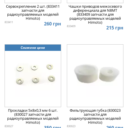
Сервокрепление 2 шт. (833411
Чашки приводов межосевого
запчасти для
диференциала для N8MT
радиоуправляемых моделей
(833409 запчасти для
Himoto)
радиоуправляемых моделей
Himoto)
833411
260 грн
833409
215 грн
Снижена цена
Прокладки 5х8х0,3 мм 6 шт.
Фильтрующая губка (830023
(830027 запчасти для
запчасти для
радиоуправляемых моделей
радиоуправляемых моделей
Himoto)
Himoto)
830027
830023
350 грн
260 грн