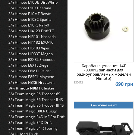
З/ч Himoto E10DB Dirt Whrip
З/ч Himoto E10XT Katana
З/ч Himoto E10MT Bowie
З/ч Himoto E10SC Spatha
З/ч Himoto E10RL RallyX
З/ч Himoto HI4123 Drift TC
З/ч Himoto HI5101 Nascada
З/ч Himoto HI4182 EXO-16
З/ч Himoto HI6103 Viper
З/ч Himoto HI933T Megap
З/ч Himoto E8XBL Shootout
З/ч Himoto E8XTL Ziege
Барабан сцепления 14T
(830012 запчасти для
З/ч Himoto E8MTL Raider
радиоуправляемых моделей
З/ч Himoto E8SCL Mayhem
Himoto)
З/ч Himoto N8XB Firestorm
830012
690 грн
З/ч Himoto N8MT Cluster
З/ч Team Magic E6 Trooper 6S
З/ч Team Magic E6 Trooper II 4S
Снижена цена
З/ч Team Magic E6 Trooper III 4S
З/ч Team Magic B8ER Buggy
З/ч Team Magic E4D MF Pro Drift
З/ч Team Magic E4D Drift
З/ч Team Magic E4JR Touring
З/ч HL Mad Truck