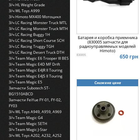
З/ч HL Weight Grade
З/ч WL Toys A999
З/ч Himoto MX400 Мотоцикл
З/ч LC Racing Monster Truck MTL
З/ч LC Racing Monster Truck MTH
З/ч LC Racing Buggy 1H
Батарея и коробка приемника
З/ч LC Racing Short Course SCH
(830005 запчасти для
радиоуправляемых моделей
З/ч LC Racing Truggy TGH
Himoto)
З/ч LC Racing Desert Truck DTH
830005
650 грн
З/ч Team Magic E6 Trooper III BES
З/ч Team Magic E4D MF Drift
З/ч Team Magic E4JR II Touring
З/ч Team Magic E4JS II Touring
З/ч Team Magic E5
Снижена цена
Запчасти Subotech ST-
BG1510ABCD
Запчасти FeiYue FY-01, FY-02,
FY03
З/ч WL Toys A949, A959, A969
З/ч Team Magic G4
З/ч Team Magic SETH
З/ч Team Magic J-Star
З/ч WL Toys A202, A232, A252