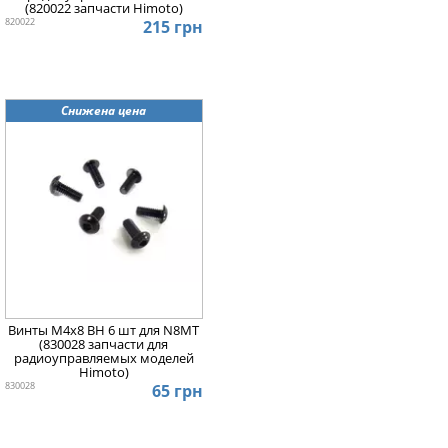
(820022 запчасти Himoto)
820022
215 грн
Снижена цена
Винты М4х8 ВH 6 шт для N8MT
(830028 запчасти для
радиоуправляемых моделей
Himoto)
830028
65 грн