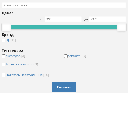
Цена:
от
до
Бренд
DJI
[11]
Тип товара
аксессуар
запчасть
[4]
[7]
Только в наличии
[2]
Показать неактуальные
[+8]
Показать