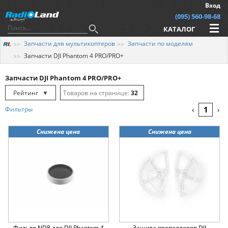
Вход
(095) 560-98-68
КАТАЛОГ
Запчасти для мультикоптеров
Запчасти по моделям
Запчасти DJI Phantom 4 PRO/PRO+
Запчасти DJI Phantom 4 PRO/PRO+
Рейтинг
▼
32
Рейтинг
▲
64
1
Фильтры
‹
›
Дата
▲
128
Снижена цена
Снижена цена
Дата
▼
Цена
▲
Цена
▼
Фильтр ND8 для DJI Phantom 4
Защита пропеллеров DJI