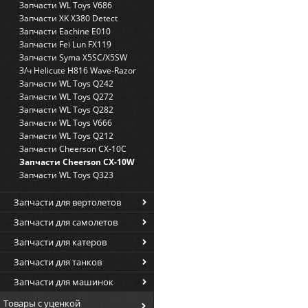
Запчасти WL Toys V686
Запчасти XK X380 Detect
Запчасти Eachine E010
Запчасти Fei Lun FX119
Запчасти Syma X5SC/X5SW
З/ч Helicute H816 Wave-Razor
Запчасти WL Toys Q242
Запчасти WL Toys Q272
Запчасти WL Toys Q282
Запчасти WL Toys V666
Запчасти WL Toys Q212
Запчасти Cheerson CX-10C
Запчасти Cheerson CX-10W
Запчасти WL Toys Q323
Запчасти для вертолетов
Запчасти для самолетов
Запчасти для катеров
Запчасти для танков
Запчасти для машинок
Товары с уценкой