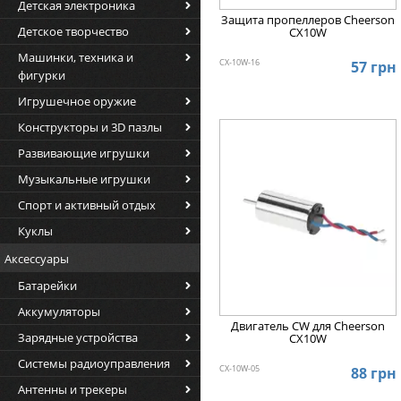
Детская электроника
Защита пропеллеров Cheerson
Детское творчество
CX10W
Машинки, техника и
CX-10W-16
57 грн
фигурки
Игрушечное оружие
Конструкторы и 3D пазлы
Развивающие игрушки
Музыкальные игрушки
Спорт и активный отдых
Куклы
Аксессуары
Батарейки
Аккумуляторы
Двигатель CW для Cheerson
Зарядные устройства
CX10W
Системы радиоуправления
CX-10W-05
88 грн
Антенны и трекеры