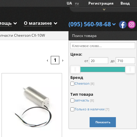
UA
ru
Регистрация
Вход
мощь
О магазине
(095) 560-98-68
апчасти Cheerson CX-10W
Поиск товара
Цена:
1
‹
›
от
до
Бренд
Cheerson
[8]
Тип товара
запчасть
[8]
Только в наличии
[7]
Показать