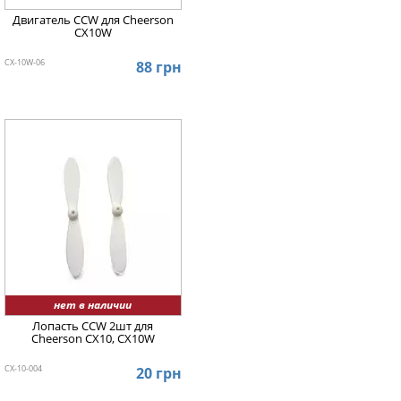
Двигатель CCW для Cheerson
CX10W
CX-10W-06
88 грн
нет в наличии
Лопасть CCW 2шт для
Cheerson CX10, CX10W
CX-10-004
20 грн