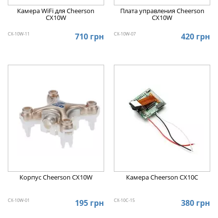
Камера WiFi для Cheerson
Плата управления Cheerson
CX10W
CX10W
CX-10W-11
CX-10W-07
710 грн
420 грн
Корпус Cheerson CX10W
Камера Cheerson CX10C
CX-10W-01
CX-10C-15
195 грн
380 грн