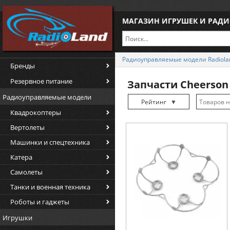
МАГАЗИН ИГРУШЕК И РАД
Радиоуправляемые модели Radiola
Бренды
Резервное питание
Запчасти Cheerson
Радиоуправляемые модели
Рейтинг
▼
Квадрокоптеры
Рейтинг
▲
Вертолеты
Дата
▲
Машинки и спецтехника
Дата
▼
Катера
Цена
▲
Самолеты
Цена
▼
Танки и военная техника
Роботы и гаджеты
Игрушки