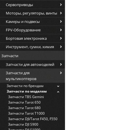
Сервоприводы
Моторы, регуляторы, винты
Камеры и подвесы
FPV-Оборудование
Бортовая электроника
Инструмент, сумки, химия
Запчасти
Запчасти для автомоделей
Запчасти для
мультикоптеров
Запчасти по брендам
Запчасти по моделям
Запчасти TBS Gemini
Запчасти Tarot 650
Запчасти Tarot 680
Запчасти Tarot T1000
Запчасти DJI/Tarot F450, F550
Запчасти DJI S900
Запчасти DJI S1000