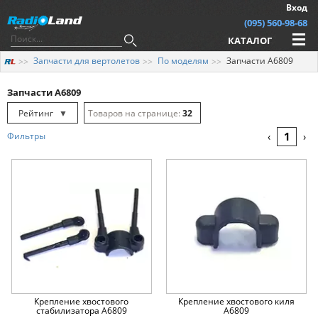
Вход
(095) 560-98-68
КАТАЛОГ
Запчасти для вертолетов
По моделям
Запчасти A6809
Запчасти A6809
Рейтинг
▼
32
Рейтинг
▲
64
1
Фильтры
‹
›
Дата
▲
128
Дата
▼
Цена
▲
Цена
▼
Крепление хвостового
Крепление хвостового киля
стабилизатора A6809
A6809