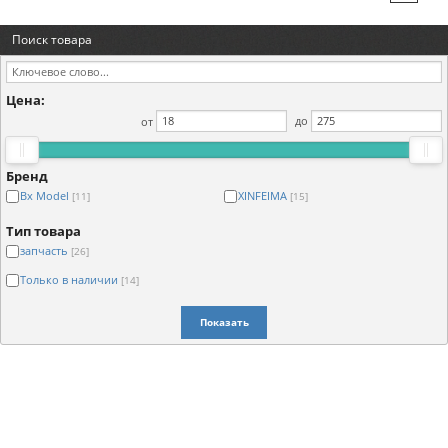
Поиск товара
Цена:
от
до
Бренд
Bx Model
XINFEIMA
[11]
[15]
Тип товара
запчасть
[26]
Только в наличии
[14]
Показать