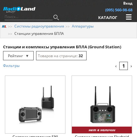
Вход
(095) 560-98-68
КАТАЛОГ
Системы радиоуправления
Аппаратуры
Станции управления БПЛА
Станции и комплексы управления БПЛА (Ground Station)
Рейтинг
▼
32
Рейтинг
▲
64
1
Фильтры
‹
›
Дата
▲
128
Дата
▼
Цена
▲
Цена
▼
нет в наличии
Система управления SIYI
Система управления Skydroid