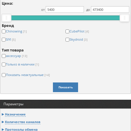
Цена:
от
до
Бренд
Chinowing
CubePilot
[1]
[4]
SIYI
Skydroid
[5]
[3]
Тип товара
аксессуар
[13]
Только в наличии
[1]
Показать неактуальные
[+4]
Показать
Параметры
Назначение
Количество каналов
Протоколы обмена