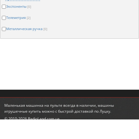
Экспоненты
[0]
Телеметрия
[2]
Металлическая ручка
[0]
Маленькая машинка на пульте
всегда в наличии,
машины
игрушечные купить
можно с быстрой доставкой по Луцку.
© 2010-2026 RadioLand.com.ua
Интернет-магазин радиоуправляемых игрушек и моделей.
Радиоуправляемые вертолеты, машины, танки.