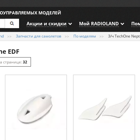
ИОУПРАВЛЯЕМЫХ МОДЕЛЕЙ
Акции и скидки
Мой RADIOLAND
По
nd
Запчасти для самолетов
По моделям
З/ч TechOne Nep
ne EDF
32
64
128