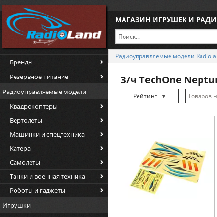
МАГАЗИН ИГРУШЕК И РАД
Радиоуправляемые модели Radiola
Бренды
Резервное питание
З/ч TechOne Neptu
Радиоуправляемые модели
Рейтинг
▼
Квадрокоптеры
Рейтинг
▲
Вертолеты
Дата
▲
Машинки и спецтехника
Дата
▼
Катера
Цена
▲
Самолеты
Цена
▼
Танки и военная техника
Роботы и гаджеты
Игрушки