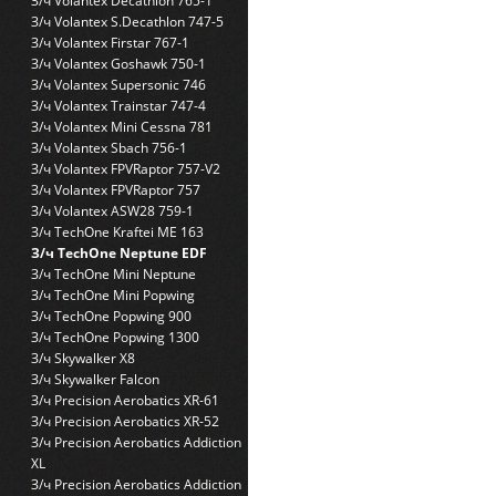
З/ч Volantex Decathlon 765-1
З/ч Volantex S.Decathlon 747-5
З/ч Volantex Firstar 767-1
З/ч Volantex Goshawk 750-1
З/ч Volantex Supersonic 746
З/ч Volantex Trainstar 747-4
З/ч Volantex Mini Cessna 781
З/ч Volantex Sbach 756-1
З/ч Volantex FPVRaptor 757-V2
З/ч Volantex FPVRaptor 757
З/ч Volantex ASW28 759-1
З/ч TechOne Kraftei ME 163
З/ч TechOne Neptune EDF
З/ч TechOne Mini Neptune
З/ч TechOne Mini Popwing
З/ч TechOne Popwing 900
З/ч TechOne Popwing 1300
З/ч Skywalker X8
З/ч Skywalker Falcon
З/ч Precision Aerobatics XR-61
З/ч Precision Aerobatics XR-52
З/ч Precision Aerobatics Addiction
XL
З/ч Precision Aerobatics Addiction