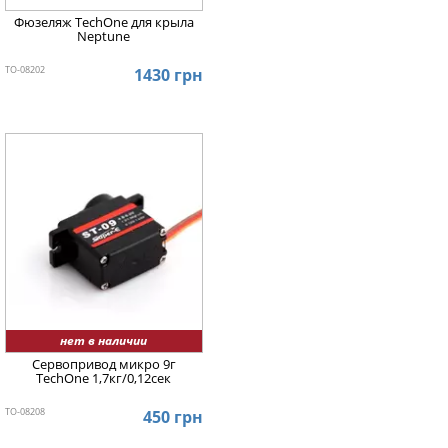
Фюзеляж TechOne для крыла
Neptune
TO-08202
1430 грн
нет в наличии
Сервопривод микро 9г
TechOne 1,7кг/0,12сек
TO-08208
450 грн