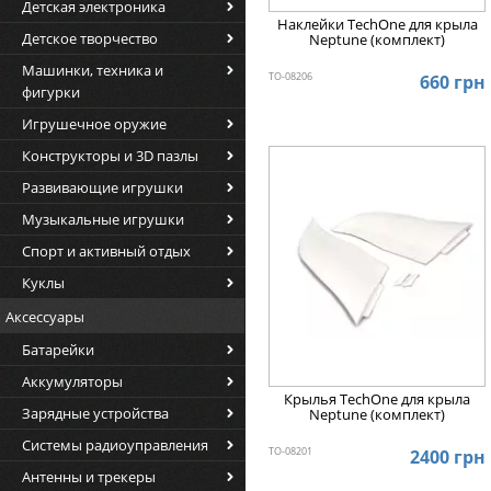
Детская электроника
Наклейки TechOne для крыла
Детское творчество
Neptune (комплект)
Машинки, техника и
TO-08206
660 грн
фигурки
Игрушечное оружие
Конструкторы и 3D пазлы
Развивающие игрушки
Музыкальные игрушки
Спорт и активный отдых
Куклы
Аксессуары
Батарейки
Аккумуляторы
Крылья TechOne для крыла
Зарядные устройства
Neptune (комплект)
Системы радиоуправления
TO-08201
2400 грн
Антенны и трекеры