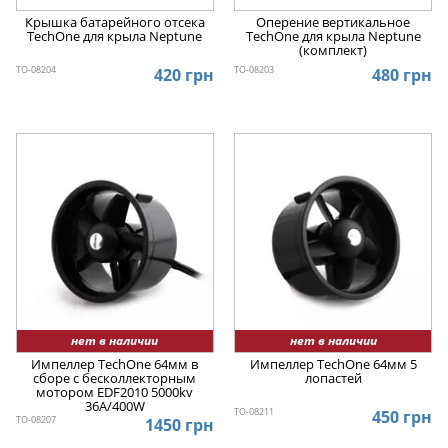
Крышка батарейного отсека
Оперение вертикальное
TechOne для крыла Neptune
TechOne для крыла Neptune
(комплект)
TO-08204
TO-08203
420 грн
480 грн
нет в наличии
нет в наличии
Импеллер TechOne 64мм в
Импеллер TechOne 64мм 5
сборе с бесколлекторным
лопастей
мотором EDF2010 5000kv
36A/400W
TO-08211
450 грн
TO-08207
1450 грн