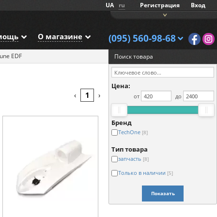
UA
ru
Регистрация
Вход
мощь
О магазине
(095) 560-98-68
tune EDF
Поиск товара
Цена:
1
‹
›
от
до
Бренд
TechOne
[8]
Тип товара
запчасть
[8]
Только в наличии
[5]
Показать