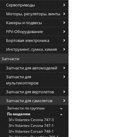
Сервоприводы
Моторы, регуляторы, винты
Камеры и подвесы
FPV-Оборудование
Бортовая электроника
Инструмент, сумки, химия
Запчасти
Запчасти для автомоделей
Запчасти для
мультикоптеров
Запчасти для вертолетов
Запчасти для самолетов
Запчасти по группам
По моделям
З/ч Volantex Cessna 747-3
З/ч Volantex Cessna 747-1
З/ч Volantex Corsair 748-1