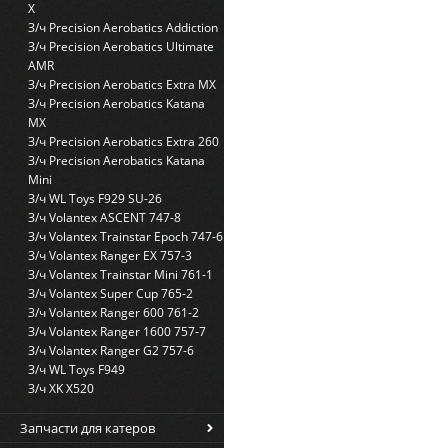
X
З/ч Precision Aerobatics Addiction
З/ч Precision Aerobatics Ultimate
AMR
З/ч Precision Aerobatics Extra MX
З/ч Precision Aerobatics Katana
MX
З/ч Precision Aerobatics Extra 260
З/ч Precision Aerobatics Katana
Mini
З/ч WL Toys F929 SU-26
З/ч Volantex ASCENT 747-8
З/ч Volantex Trainstar Epoch 747-6
З/ч Volantex Ranger EX 757-3
З/ч Volantex Trainstar Mini 761-1
З/ч Volantex Super Cup 765-2
З/ч Volantex Ranger 600 761-2
З/ч Volantex Ranger 1600 757-7
З/ч Volantex Ranger G2 757-6
З/ч WL Toys F949
З/ч XK X520
Запчасти для катеров