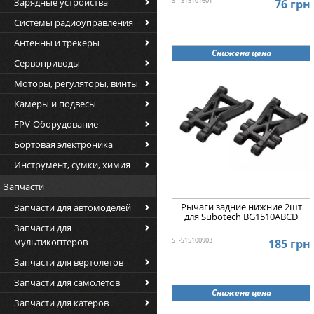
Зарядные устройства
ST-S15101601
76 грн
Системы радиоуправления
Антенны и трекеры
Снижена цена
Сервоприводы
Моторы, регуляторы, винты
Камеры и подвесы
FPV-Оборудование
Бортовая электроника
Инструмент, сумки, химия
Запчасти
Рычаги задние нижние 2шт
Запчасти для автомоделей
для Subotech BG1510ABCD
Запчасти для
мультикоптеров
ST-S15100903
185 грн
Запчасти для вертолетов
Запчасти для самолетов
Снижена цена
Запчасти для катеров