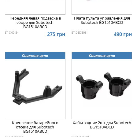
Передняя левая подвеска в
Плата пульта управления для
сборе для Subotech
Subotech BG1510ABCD
BG1510ABCD
ST-CJ0019
ST-DZDB03
275 грн
490 грн
Снижена цена
Снижена цена
Крепление батарейного
Хабы задние 2шт для Subotech
отсека для Subotech
BG1510ABCD
BG1510ABCD