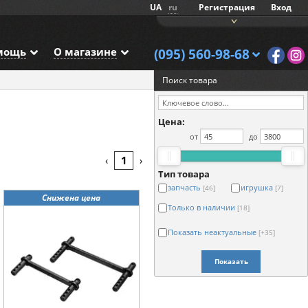
UA
ru
Регистрация
Вход
мощь
О магазине
(095) 560-98-68
Поиск товара
Цена:
от
до
1
‹
›
Тип товара
запчасть
игрушка
[46]
[7]
Снижена цена
Только в наличии
[18]
Показать неактуальные
[+35]
Показать