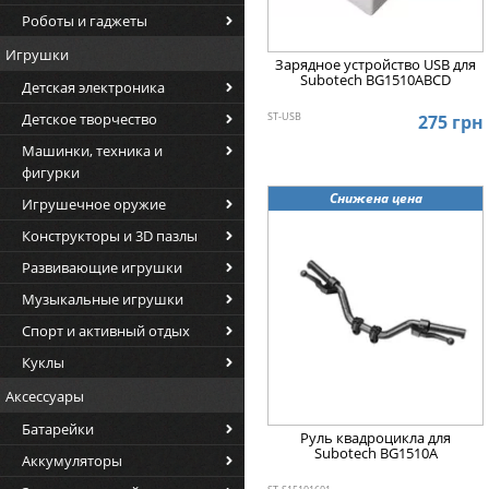
Роботы и гаджеты
Игрушки
Зарядное устройство USB для
Subotech BG1510ABCD
Детская электроника
Детское творчество
ST-USB
275 грн
Машинки, техника и
фигурки
Снижена цена
Игрушечное оружие
Конструкторы и 3D пазлы
Развивающие игрушки
Музыкальные игрушки
Спорт и активный отдых
Куклы
Аксессуары
Батарейки
Руль квадроцикла для
Subotech BG1510A
Аккумуляторы