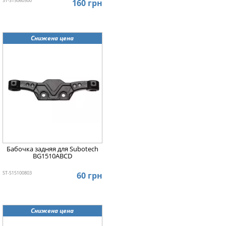
ST-S15060500
160 грн
Снижена цена
Бабочка задняя для Subotech
BG1510ABCD
ST-S15100803
60 грн
Снижена цена