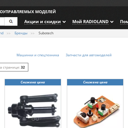
ИОУПРАВЛЯЕМЫХ МОДЕЛЕЙ
Акции и скидки
Мой RADIOLAND
По
nd
Бренды
Subotech
Машинки и спецтехника
Запчасти для автомоделей
32
64
Снижена цена
Снижена цена
128