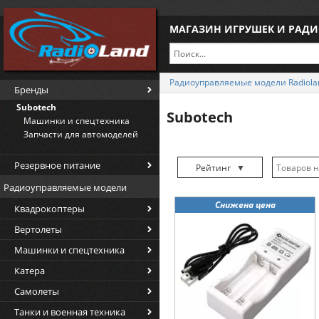
МАГАЗИН ИГРУШЕК И РАД
Радиоуправляемые модели Radiola
Бренды
Subotech
Subotech
Машинки и спецтехника
Запчасти для автомоделей
Резервное питание
Рейтинг
▼
Радиоуправляемые модели
Рейтинг
▲
Снижена цена
Квадрокоптеры
Дата
▲
Вертолеты
Дата
▼
Машинки и спецтехника
Цена
▲
Катера
Цена
▼
Самолеты
Танки и военная техника