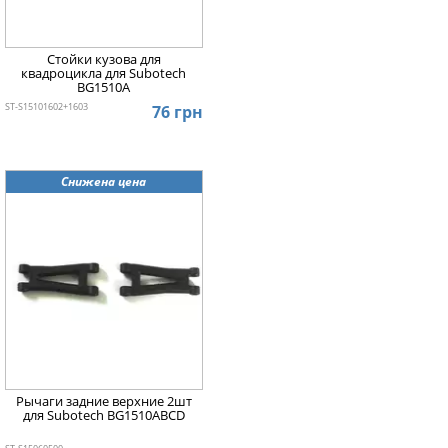
Стойки кузова для
квадроцикла для Subotech
BG1510A
ST-S15101602+1603
76 грн
Снижена цена
Рычаги задние верхние 2шт
для Subotech BG1510ABCD