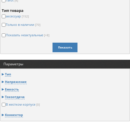
Tarot
[4]
Тип товара
аксессуар
[152]
Только в наличии
[70]
Показать неактуальные
[+8]
Показать
Параметры
Тип
Напряжение
Емкость
Токоотдача
В жестком корпусе
[0]
Коннектор