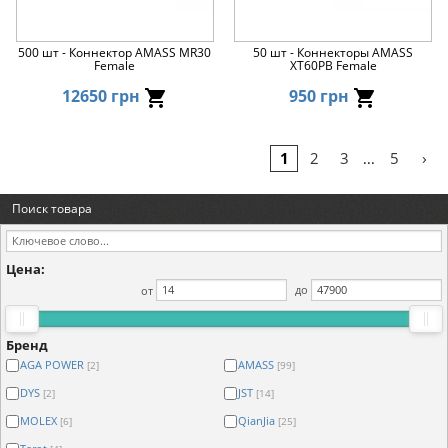
500 шт - Коннектор AMASS MR30
50 шт - Коннекторы AMASS
Female
XT60PB Female
12650 грн
950 грн
›
1
2
3
5
...
Поиск товара
Цена:
от
до
Бренд
AGA POWER
AMASS
[2]
[99]
DYS
JST
[2]
[14]
MOLEX
QianJia
[6]
[25]