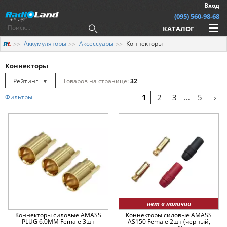
Вход
(095) 560-98-68
КАТАЛОГ
Аккумуляторы
Аксессуары
Коннекторы
Коннекторы
Рейтинг
▼
32
Рейтинг
▲
64
›
1
2
3
5
Фильтры
...
Дата
▲
128
Дата
▼
Цена
▲
Цена
▼
нет в наличии
Коннекторы силовые AMASS
Коннекторы силовые AMASS
PLUG 6.0MM Female 3шт
AS150 Female 2шт (черный,