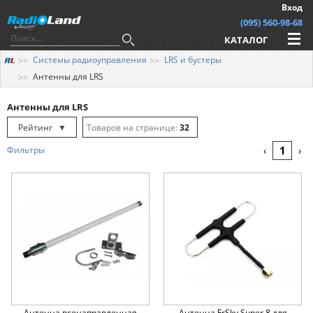
Вход
(095) 560-98-68
КАТАЛОГ
Системы радиоуправления
LRS и бустеры
Антенны для LRS
Антенны для LRS
Рейтинг
▼
32
Рейтинг
▲
64
1
Фильтры
‹
›
Дата
▲
128
Дата
▼
Цена
▲
Цена
▼
Антенна всенаправленная
Антенна FrSky Super 8 для