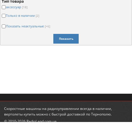
Тип товара
аксессуар
[18]
Только в наличии
[2]
Показать неактуальные
[+6]
Показать
Скоростные машины на радиоуправлении
всегда в наличии,
вертолеты купить
можно с быстрой доставкой по Тернополю.
© 2010-2026 RadioLand.com.ua
Интернет-магазин радиоуправляемых игрушек и моделей.