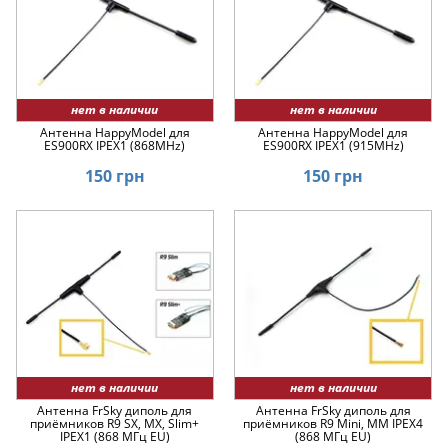
нет в наличии
нет в наличии
Антенна HappyModel для
Антенна HappyModel для
ES900RX IPEX1 (868MHz)
ES900RX IPEX1 (915MHz)
150 грн
150 грн
нет в наличии
нет в наличии
Антенна FrSky диполь для
Антенна FrSky диполь для
приёмников R9 SX, MX, Slim+
приёмников R9 Mini, MM IPEX4
IPEX1 (868 МГц EU)
(868 МГц EU)