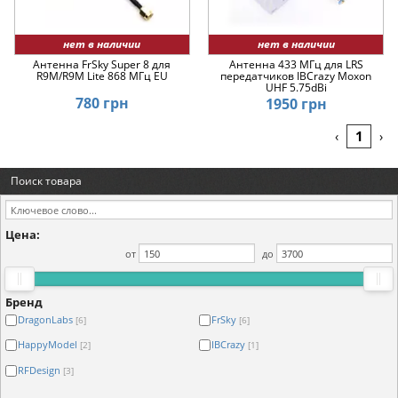
нет в наличии
нет в наличии
Антенна FrSky Super 8 для
Антенна 433 МГц для LRS
R9M/R9M Lite 868 МГц EU
передатчиков IBCrazy Moxon
UHF 5.75dBi
780 грн
1950 грн
1
‹
›
Поиск товара
Цена:
от
до
Бренд
DragonLabs
FrSky
[6]
[6]
HappyModel
IBCrazy
[2]
[1]
RFDesign
[3]