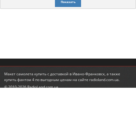
Показать
Макет самолета купить
с доставкой в Ивано-Франковск, а также
купить фантом 4
по выгодным ценам на сайте radioland.com.ua.
© 2010-2026 RadioLand.com.ua
Интернет-магазин радиоуправляемых игрушек и моделей.
Радиоуправляемые вертолеты, машины, танки.
КОНТАКТЫ
ПОДПИСКА НА НОВОСТИ
+380 (95) 560-98-68
email:
feedback@radioland.com.ua