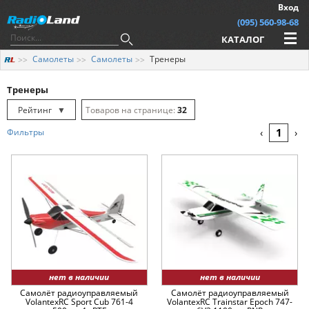
Вход
(095) 560-98-68
КАТАЛОГ
Самолеты
Самолеты
Тренеры
Тренеры
Рейтинг
▼
32
Рейтинг
▲
64
1
Фильтры
‹
›
Дата
▲
128
Дата
▼
Цена
▲
Цена
▼
нет в наличии
нет в наличии
Самолёт радиоуправляемый
Самолёт радиоуправляемый
VolantexRC Sport Cub 761-4
VolantexRC Trainstar Epoch 747-