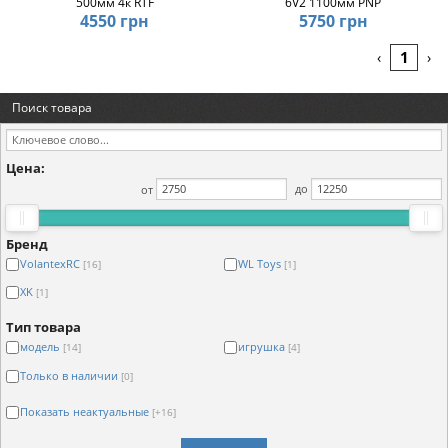
500мм 4к RTF
6V2 1100мм PNP
4550 грн
5750 грн
1
‹
›
Поиск товара
Цена:
от
до
Бренд
VolantexRC
WL Toys
[16]
[1]
XK
[1]
Тип товара
модель
игрушка
[14]
[4]
Только в наличии
[0]
Показать неактуальные
[+16]