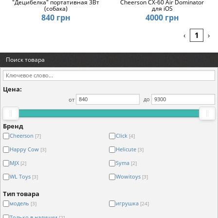
"Децибелка" портативная 3Вт
Cheerson CX-60 Air Dominator
(собака)
для iOS
840 грн
4000 грн
1
‹
›
Поиск товара
Цена:
от
до
Бренд
Cheerson
Click
[7]
[4]
Happy Cow
Helicute
[3]
[3]
MJX
Syma
[2]
[2]
WL Toys
Wowitoys
[3]
[3]
Тип товара
модель
игрушка
[3]
[24]
Только в наличии
[2]