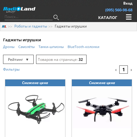
Вход
(095) 560-98-68
КАТАЛОГ
Роботы и гаджеты
Гаджеты игрушки
Гаджеты игрушки
Дроны
Самолёты
Танки-шпионы
BlueTooth-колонки
Рейтинг
▼
32
Рейтинг
▲
64
1
Фильтры
‹
›
Дата
▲
128
Снижена цена
Снижена цена
Дата
▼
Цена
▲
Цена
▼