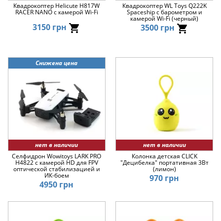
Квадрокоптер Helicute H817W
Квадрокоптер WL Toys Q222K
RACER NANO с камерой Wi-Fi
Spaceship с барометром и
камерой Wi-Fi (черный)
3150 грн
3500 грн
Снижена цена
нет в наличии
нет в наличии
Селфидрон Wowitoys LARK PRO
Колонка детская CLICK
H4822 с камерой HD для FPV
"Децибелка" портативная 3Вт
оптической стабилизацией и
(лимон)
ИК-боем
970 грн
4950 грн