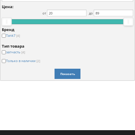
Цена:
от
до
Бренд
Tank7
[4]
Тип товара
запчасть
[4]
Только в наличии
[2]
Показать