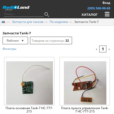
Вход
(095) 560-98-68
КАТАЛОГ
Запчасти для танков
По моделям
Запчасти Tank-7
Запчасти Tank-7
Рейтинг
▼
32
Рейтинг
▲
64
1
Фильтры
‹
›
Дата
▲
128
Дата
▼
Цена
▲
Цена
▼
Плата основная Tank-7 HC-777-
Плата пульта управления Tank-
215
7 HC-777-215