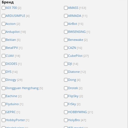
Бренд
603 700
AMASS
[2]
[153]
ARDUSIMPLE
ARMADA
[4]
[11]
Accton
AirBot
[2]
[15]
Ardupilot
BWSENSING
[18]
[1]
Beitian
Benewake
[5]
[2]
BetaFPV
CAZN
[1]
[16]
CUAV
CubePilot
[18]
[27]
DIODES
DJI
[1]
[14]
DYS
Diatone
[14]
[12]
Dinogy
Dong
[29]
[4]
Dongguan Hengchang
Drotek
[5]
[2]
Eachine
FlipSky
[2]
[2]
Flyduino
FrSky
[1]
[2]
GEPRC
HOBBYWING
[1]
[21]
HobbyPorter
HolyBro
[1]
[47]
Idealplusing
JETI model
[1]
[2]