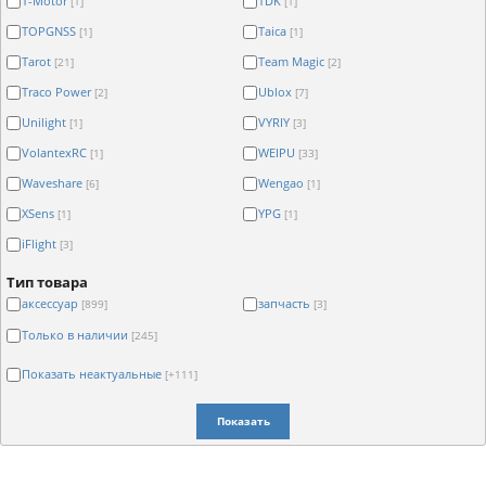
T-Motor
TDK
[1]
[1]
TOPGNSS
Taica
[1]
[1]
Tarot
Team Magic
[21]
[2]
Traco Power
Ublox
[2]
[7]
Unilight
VYRIY
[1]
[3]
VolantexRC
WEIPU
[1]
[33]
Waveshare
Wengao
[6]
[1]
XSens
YPG
[1]
[1]
iFlight
[3]
Тип товара
аксессуар
запчасть
[899]
[3]
Только в наличии
[245]
Показать неактуальные
[+111]
Показать