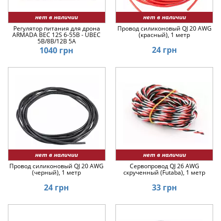
протоколам подключения и не превышать потребление BEC.
Новичку сложно справиться с такой задачей без помощи
нет в наличии
нет в наличии
специалистов. СЦ Radioland в городах Днепр и Киев помогут Вам
Регулятор питания для дрона
Провод силиконовый QJ 20 AWG
решить задачи любой сложности.
ARMADA BEC 12S 6-55В - UBEC
(красный), 1 метр
5В/8В/12В 5A
24 грн
1040 грн
нет в наличии
нет в наличии
Провод силиконовый QJ 20 AWG
Сервопровод QJ 26 AWG
(черный), 1 метр
скрученный (Futaba), 1 метр
24 грн
33 грн