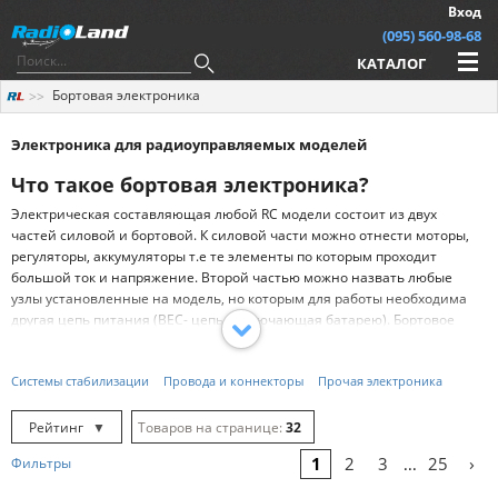
Вход
(095) 560-98-68
КАТАЛОГ
Бортовая электроника
Электроника для радиоуправляемых моделей
Что такое бортовая электроника?
Электрическая составляющая любой RC модели состоит из двух
частей силовой и бортовой. К силовой части можно отнести моторы,
регуляторы, аккумуляторы т.е те элементы по которым проходит
большой ток и напряжение. Второй частью можно назвать любые
узлы установленные на модель, но которым для работы необходима
другая цепь питания (BEC- цепь исключающая батарею). Бортовое
питание в отличие от напряжения аккумулятора стандартизирована
и имеет значение 5 вольт (бывают исключения). Обычно BEC
Системы стабилизации
Провода и коннекторы
Прочая электроника
встроен в регулятор скорости (ESC), но есть и отдельные источники
(UBEC). Таким образом к бортовой электронике радиоуправляемых
моделей можно отнести любые узлы которые подключаются через
Рейтинг
▼
32
BEC.
Рейтинг
▲
64
›
1
2
3
25
Фильтры
...
Основные узлы
Дата
▲
128