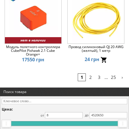
нет в наличии
Модуль полетного контроллера
Провод силиконовый QJ 20 AWG
CubePilot Pixhawk 2.1 Cube
(желтый), 1 метр
Orange+
24 грн
17550 грн
›
1
2
3
25
...
Поиск товара
Цена:
от
до