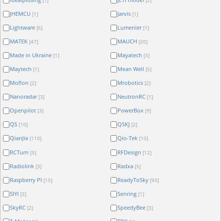
JHEMCU
Jarvis
[1]
[1]
Lightware
Lumenier
[6]
[1]
MATEK
MAUCH
[47]
[20]
Made in Ukraine
Mayatech
[1]
[3]
Maytech
Mean Well
[1]
[5]
Moflon
Mrobotics
[2]
[2]
Nanoradar
NeutronRC
[3]
[1]
Openpilot
PowerBox
[3]
[9]
QS
QSKJ
[10]
[2]
QianJia
Qio-Tek
[110]
[10]
RCTurn
RFDesign
[5]
[12]
Radiolink
Radxa
[3]
[5]
Raspberry PI
ReadyToSky
[15]
[93]
SIYI
Senring
[3]
[1]
SkyRC
SpeedyBee
[2]
[3]