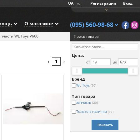
UA
ru
Регистрация
Вход
мощь
О магазине
(095) 560-98-68
апчасти WL Toys V606
Поиск товара
Цена:
1
‹
›
от
до
Бренд
WL Toys
[20]
Тип товара
запчасть
[20]
Только в наличии
[17]
Показать