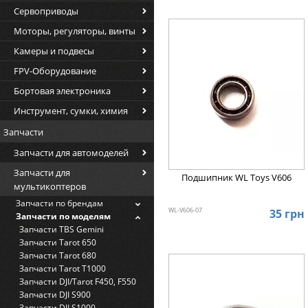
Сервоприводы
Моторы, регуляторы, винты
Камеры и подвесы
FPV-Оборудование
Бортовая электроника
Инструмент, сумки, химия
Запчасти
Запчасти для автомоделей
Запчасти для
Подшипник WL Toys V606
мультикоптеров
Запчасти по брендам
WL-V606-07
35 грн
Запчасти по моделям
Запчасти TBS Gemini
Запчасти Tarot 650
Запчасти Tarot 680
Запчасти Tarot T1000
Запчасти DJI/Tarot F450, F550
Запчасти DJI S900
Запчасти DJI S1000