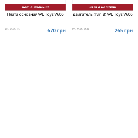
нет в наличии
нет в наличии
Плата основная WL Toys V606
Двигатель (тип В) WL Toys V606
WL-V606-16
WL-V606-05b
670 грн
265 грн