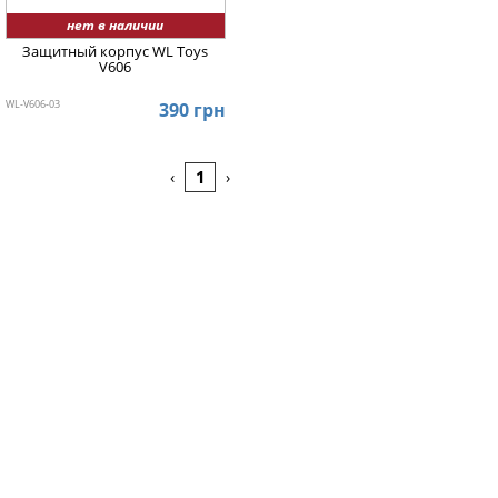
нет в наличии
Защитный корпус WL Toys
V606
WL-V606-03
390 грн
1
‹
›