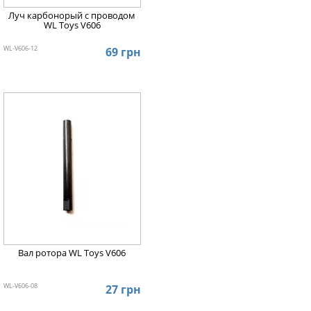
Луч карбонорый с проводом
WL Toys V606
WL-V606-12
69 грн
Вал ротора WL Toys V606
WL-V606-08
27 грн