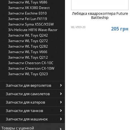
Запчасти WL Toys V686
Запчасти XK X380 Detect
Лебёдка квадрокоптера Future
Запчасти Eachine E010
Battleship
Запчасти Fei Lun FX119
Запчасти Syma X5SC/X5SW
WL-V959-20
205 грн
З/ч Helicute H816 Wave-Razor
Запчасти WL Toys Q242
Запчасти WL Toys Q272
Запчасти WL Toys Q282
Запчасти WL Toys V666
Запчасти WL Toys Q212
Запчасти Cheerson CX-10C
Запчасти Cheerson CX-10W
Запчасти WL Toys Q323
Запчасти для вертолетов
Запчасти для самолетов
Запчасти для катеров
Запчасти для танков
Запчасти для машинок
Товары с уценкой