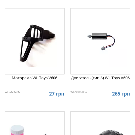
Моторама WL Toys V606
Двигатель (тип А) WL Toys V606
WL-V606-06
WL-V606-05a
27 грн
265 грн