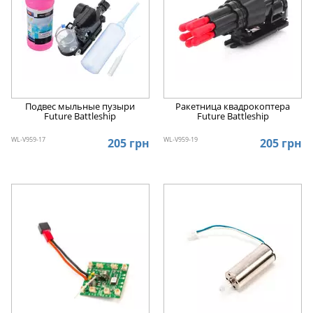
Подвес мыльные пузыри
Ракетница квадрокоптера
Future Battleship
Future Battleship
WL-V959-17
WL-V959-19
205 грн
205 грн