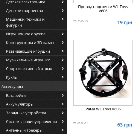
Детская электроника
Провод подсветки WL Toys
Детское творчество
V606
Машинки, техника и
WL-V606-19
19 грн
фигурки
Игрушечное оружие
Конструкторы и 3D пазлы
Развивающие игрушки
Музыкальные игрушки
Спорт и активный отдых
Куклы
Аксессуары
Батарейки
Аккумуляторы
Рама WL Toys V606
Зарядные устройства
Системы радиоуправления
WL-V606-11
63 грн
Антенны и трекеры