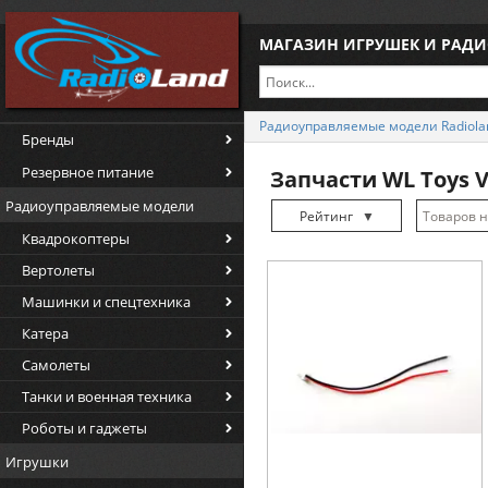
МАГАЗИН ИГРУШЕК И РАД
Радиоуправляемые модели Radiola
Бренды
Резервное питание
Запчасти WL Toys 
Радиоуправляемые модели
Рейтинг
▼
Квадрокоптеры
Рейтинг
▲
Вертолеты
Дата
▲
Машинки и спецтехника
Дата
▼
Катера
Цена
▲
Самолеты
Цена
▼
Танки и военная техника
Роботы и гаджеты
Игрушки