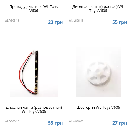
Провод двигателя WL Toys
Диодная лента (красная) WL
V606
Toys V606
WL-V606-18
WL-V606-13
23 грн
55 грн
Диодная лента (разноцветная)
Шестерня WL Toys V606
WL Toys V606
WL-V606-10
WL-V606-09
55 грн
27 грн