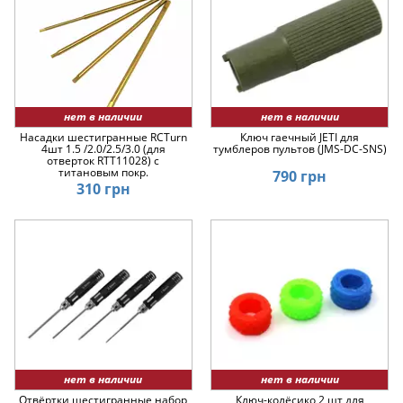
нет в наличии
нет в наличии
Насадки шестигранные RCTurn
Ключ гаечный JETI для
4шт 1.5 /2.0/2.5/3.0 (для
тумблеров пультов (JMS-DC-SNS)
отверток RTT11028) с
титановым покр.
790 грн
310 грн
нет в наличии
нет в наличии
Отвёртки шестигранные набор
Ключ-колёсико 2 шт для