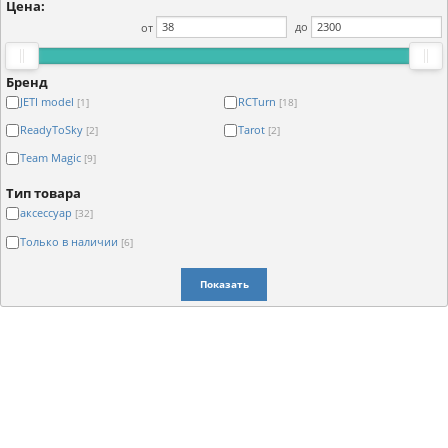
Цена:
от
до
Бренд
JETI model
RCTurn
[1]
[18]
ReadyToSky
Tarot
[2]
[2]
Team Magic
[9]
Тип товара
аксессуар
[32]
Только в наличии
[6]
Показать