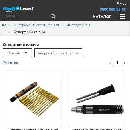
Вход
(095) 560-98-68
КАТАЛОГ
Инструмент, сумки, химия
Инструменты
Отвертки и ключи
Отвертки и ключи
Рейтинг
▼
32
Рейтинг
▲
64
1
Фильтры
‹
›
Дата
▲
128
Дата
▼
Цена
▲
Цена
▼
Отвёртки набор 12в1 RCTurn
Отвертка 4в1 шестигранная