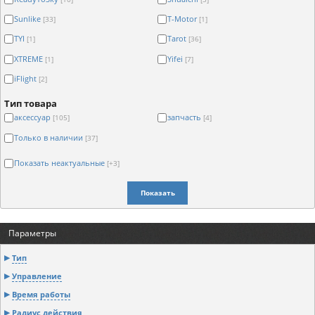
Sunlike
T-Motor
[33]
[1]
TYI
Tarot
[1]
[36]
XTREME
Yifei
[1]
[7]
iFlight
[2]
Тип товара
аксессуар
запчасть
[105]
[4]
Только в наличии
[37]
Показать неактуальные
[+3]
Показать
Параметры
Тип
Управление
Время работы
Радиус действия