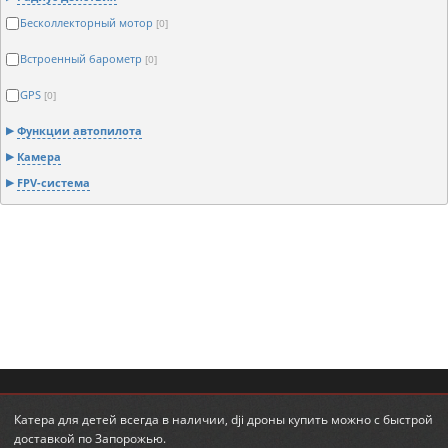
Бесколлекторный мотор
[0]
Встроенный барометр
[0]
GPS
[0]
Функции автопилота
Камера
FPV-система
Катера для детей
всегда в наличии,
dji дроны купить
можно с быстрой
доставкой по Запорожью.