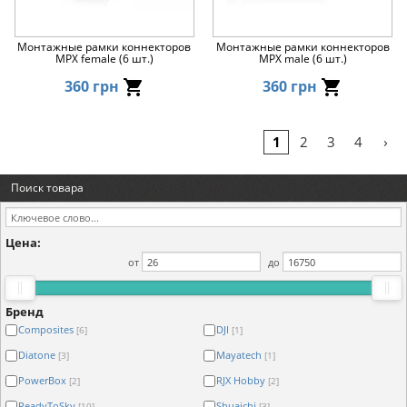
Монтажные рамки коннекторов
Монтажные рамки коннекторов
MPX female (6 шт.)
MPX male (6 шт.)
360 грн
360 грн
›
1
2
3
4
Поиск товара
Цена:
от
до
Бренд
Composites
DJI
[6]
[1]
Diatone
Mayatech
[3]
[1]
PowerBox
RJX Hobby
[2]
[2]
ReadyToSky
Shuaichi
[10]
[3]