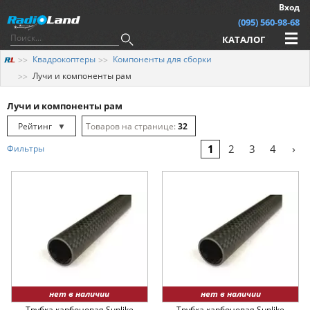
Вход
(095) 560-98-68
КАТАЛОГ
Квадрокоптеры
Компоненты для сборки
Лучи и компоненты рам
Лучи и компоненты рам
Рейтинг
▼
32
Рейтинг
▲
64
›
1
2
3
4
Фильтры
Дата
▲
128
Дата
▼
Цена
▲
Цена
▼
нет в наличии
нет в наличии
Трубка карбоновая Sunlike
Трубка карбоновая Sunlike