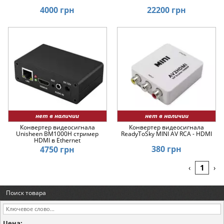
4000 грн
22200 грн
нет в наличии
нет в наличии
Конвертер видеосигнала
Конвертер видеосигнала
Unisheen BM1000H стример
ReadyToSky MINI AV RCA - HDMI
HDMI в Ethernet
380 грн
4750 грн
1
‹
›
Поиск товара
Цена: