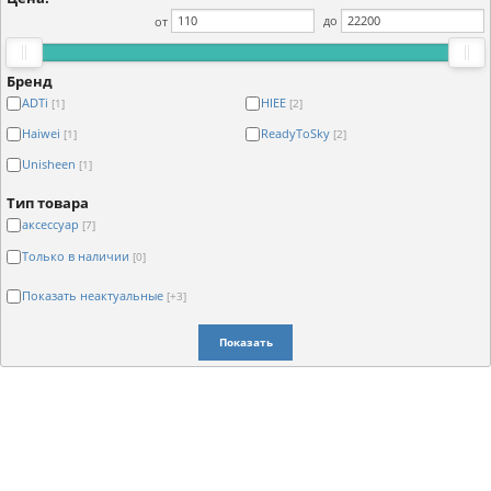
от
до
Бренд
ADTi
HIEE
[1]
[2]
Haiwei
ReadyToSky
[1]
[2]
Unisheen
[1]
Тип товара
аксессуар
[7]
Только в наличии
[0]
Показать неактуальные
[+3]
Показать