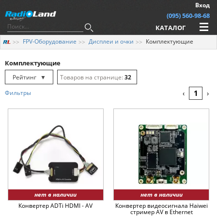
Вход
(095) 560-98-68
КАТАЛОГ
FPV-Оборудование
Дисплеи и очки
Комплектующие
Комплектующие
Рейтинг
▼
32
Рейтинг
▲
64
1
Фильтры
‹
›
Дата
▲
128
Дата
▼
Цена
▲
Цена
▼
нет в наличии
нет в наличии
Конвертер ADTi HDMI - AV
Конвертер видеосигнала Haiwei
стример AV в Ethernet