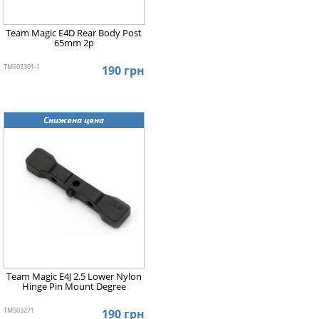
Team Magic E4D Rear Body Post
65mm 2p
TM503301-1
190 грн
Снижена цена
Team Magic E4J 2.5 Lower Nylon
Hinge Pin Mount Degree
TM503271
190 грн