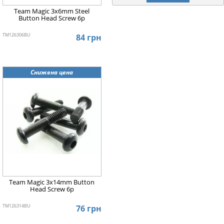
Team Magic 3x6mm Steel
Button Head Screw 6p
TM126306BU
84 грн
Снижена цена
Team Magic 3x14mm Button
Head Screw 6p
TM126314BU
76 грн