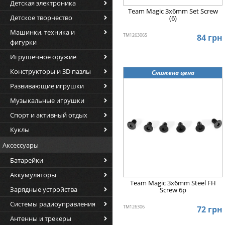
Детская электроника
Team Magic 3x6mm Set Screw
Детское творчество
(6)
Машинки, техника и
TM126306S
84 грн
фигурки
Игрушечное оружие
Конструкторы и 3D пазлы
Снижена цена
Развивающие игрушки
Музыкальные игрушки
Спорт и активный отдых
Куклы
Аксессуары
Батарейки
Аккумуляторы
Team Magic 3x6mm Steel FH
Зарядные устройства
Screw 6p
Системы радиоуправления
TM126306
72 грн
Антенны и трекеры