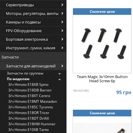
Сервоприводы
Снижена цена
Моторы, регуляторы, винты
Камеры и подвесы
FPV-Оборудование
Бортовая электроника
Инструмент, сумки, химия
Запчасти
Запчасти для автомоделей
Запчасти по группам
Team Magic 3x10mm Button
По моделям
Head Screw 6p
З/ч Himoto E18XB Spino
З/ч Himoto E18DB Barren
TM126310BU
95 грн
З/ч Himoto E18XT Centro
З/ч Himoto E18MT Mastadon
З/ч Himoto E18SC Tyronno
З/ч Himoto E18OR Tricer
Снижена цена
З/ч Himoto E18DT DriftX
З/ч Himoto E18HM Hummer
З/ч Himoto E10XB Tanto