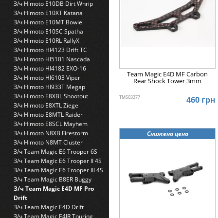
З/ч Himoto E10DB Dirt Whrip
З/ч Himoto E10XT Katana
З/ч Himoto E10MT Bowie
З/ч Himoto E10SC Spatha
З/ч Himoto E10RL RallyX
З/ч Himoto HI4123 Drift TC
З/ч Himoto HI5101 Nascada
З/ч Himoto HI4182 EXO-16
Team Magic E4D MF Carbon
З/ч Himoto HI6103 Viper
Rear Shock Tower 3mm
З/ч Himoto HI933T Megap
З/ч Himoto E8XBL Shootout
TM503377
460 грн
З/ч Himoto E8XTL Ziege
З/ч Himoto E8MTL Raider
З/ч Himoto E8SCL Mayhem
З/ч Himoto N8XB Firestorm
Снижена цена
З/ч Himoto N8MT Cluster
З/ч Team Magic E6 Trooper 6S
З/ч Team Magic E6 Trooper II 4S
З/ч Team Magic E6 Trooper III 4S
З/ч Team Magic B8ER Buggy
З/ч Team Magic E4D MF Pro
Drift
З/ч Team Magic E4D Drift
З/ч Team Magic E4JR Touring