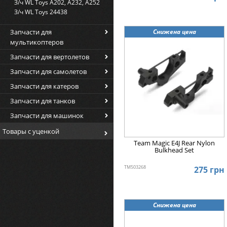
З/ч WL Toys A202, A232, A252
З/ч WL Toys 24438
Запчасти для
Снижена цена
мультикоптеров
Запчасти для вертолетов
Запчасти для самолетов
Запчасти для катеров
Запчасти для танков
Запчасти для машинок
Товары с уценкой
Team Magic E4J Rear Nylon
Bulkhead Set
TM503268
275 грн
Снижена цена