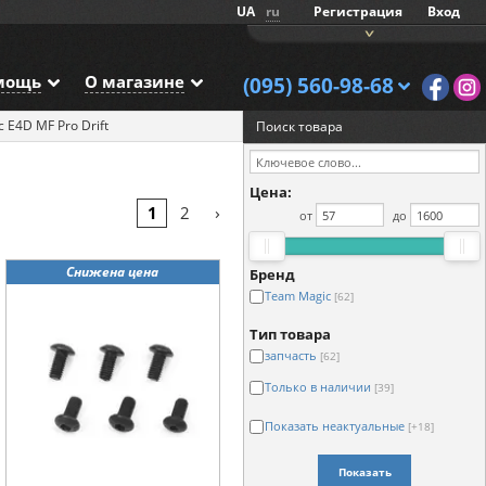
UA
ru
Регистрация
Вход
мощь
О магазине
(095) 560-98-68
 E4D MF Pro Drift
Поиск товара
Цена:
›
1
2
от
до
Снижена цена
Бренд
Team Magic
[62]
Тип товара
запчасть
[62]
Только в наличии
[39]
Показать неактуальные
[+18]
Показать