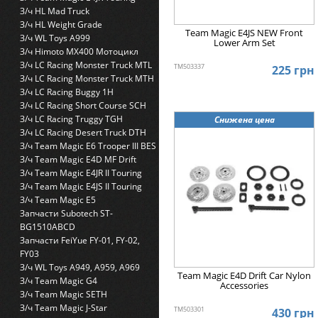
З/ч HL Mad Truck
З/ч HL Weight Grade
Team Magic E4JS NEW Front
З/ч WL Toys A999
Lower Arm Set
З/ч Himoto MX400 Мотоцикл
З/ч LC Racing Monster Truck MTL
TM503337
225 грн
З/ч LC Racing Monster Truck MTH
З/ч LC Racing Buggy 1H
З/ч LC Racing Short Course SCH
З/ч LC Racing Truggy TGH
Снижена цена
З/ч LC Racing Desert Truck DTH
З/ч Team Magic E6 Trooper III BES
З/ч Team Magic E4D MF Drift
З/ч Team Magic E4JR II Touring
З/ч Team Magic E4JS II Touring
З/ч Team Magic E5
Запчасти Subotech ST-
BG1510ABCD
Запчасти FeiYue FY-01, FY-02,
FY03
З/ч WL Toys A949, A959, A969
Team Magic E4D Drift Car Nylon
З/ч Team Magic G4
Accessories
З/ч Team Magic SETH
З/ч Team Magic J-Star
TM503301
430 грн