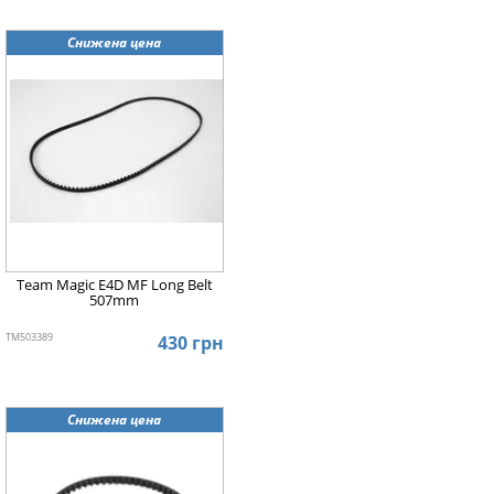
Снижена цена
Team Magic E4D MF Long Belt
507mm
TM503389
430 грн
Снижена цена