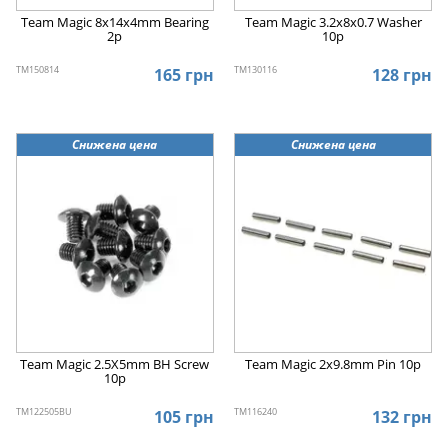
Team Magic 8x14x4mm Bearing
Team Magic 3.2x8x0.7 Washer
2p
10p
TM150814
TM130116
165 грн
128 грн
Снижена цена
Снижена цена
Team Magic 2.5X5mm BH Screw
Team Magic 2x9.8mm Pin 10p
10p
TM122505BU
TM116240
105 грн
132 грн