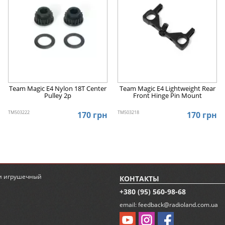
Team Magic E4 Nylon 18T Center
Team Magic E4 Lightweight Rear
Pulley 2p
Front Hinge Pin Mount
TM503222
TM503218
170 грн
170 грн
ии
игрушечный
КОНТАКТЫ
+380 (95) 560-98-68
email:
feedback@radioland.com.ua