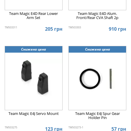
Team Magic E4D Rear Lower
Team Magic E4D Alum.
Arm Set
Front/Rear CVA Shaft 2p
TM503311
TM503303
205 грн
910 грн
Снижена цена
Снижена цена
Team Magic E4J Servo Mount
Team Magic E4J Spur Gear
Holder Pin
TM503275
TM503273-1
123 грн
57 грн