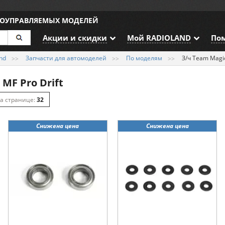
ИОУПРАВЛЯЕМЫХ МОДЕЛЕЙ
Акции и скидки
Мой RADIOLAND
По
nd
Запчасти для автомоделей
По моделям
З/ч Team Magic
MF Pro Drift
32
64
Снижена цена
Снижена цена
128