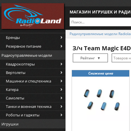
МАГАЗИН ИГРУШЕК И РАД
Радиоуправляемые модели Radiola
Бренды
Резервное питание
З/ч Team Magic E4D 
Радиоуправляемые модели
Рейтинг
▼
Квадрокоптеры
Рейтинг
▲
Вертолеты
Снижена цена
Дата
▲
Машинки и спецтехника
Дата
▼
Катера
Цена
▲
Самолеты
Цена
▼
Танки и военная техника
Роботы и гаджеты
Игрушки