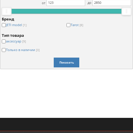
от
до
Бренд
JETI model
Tarot
[1]
[8]
Тип товара
аксессуар
[9]
Только в наличии
[3]
Показать