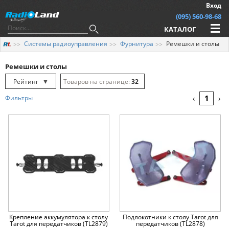
Вход
(095) 560-98-68
КАТАЛОГ
Системы радиоуправления
Фурнитура
Ремешки и столы
Ремешки и столы
Рейтинг
▼
32
Рейтинг
▲
64
1
Фильтры
‹
›
Дата
▲
128
Дата
▼
Цена
▲
Цена
▼
Крепление аккумулятора к столу
Подлокотники к столу Tarot для
Tarot для передатчиков (TL2879)
передатчиков (TL2878)