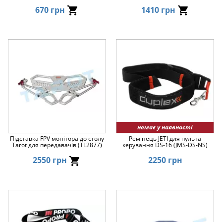
670 грн
1410 грн
немає у наявності
Підставка FPV монітора до столу
Ремінець JETI для пульта
Tarot для передавачів (TL2877)
керування DS-16 (JMS-DS-NS)
2550 грн
2250 грн