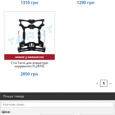
1310 грн
1290 грн
немає у наявності
Стіл Tarot для апаратури
керування (TL2876)
2850 грн
1
‹
›
Пошук товару
Ціна: