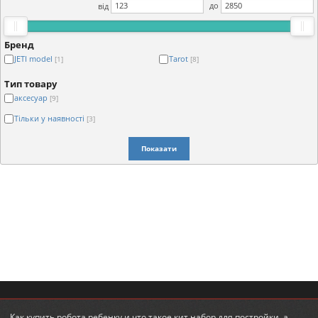
від
до
Бренд
JETI model
Tarot
[1]
[8]
Тип товару
аксесуар
[9]
Тільки у наявності
[3]
Показати
Как
купить робота ребенку
и что такое
кит набор для постройки
, а