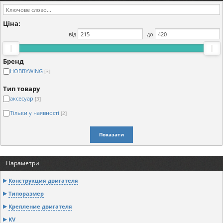
Ціна:
від
до
Бренд
HOBBYWING
[3]
Тип товару
аксесуар
[3]
Тільки у наявності
[2]
Показати
Параметри
Конструкция двигателя
Типоразмер
Крепление двигателя
KV