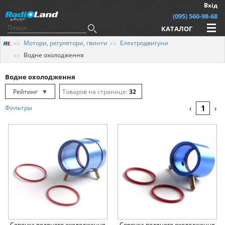
Вхід
(095) 560-98-68
КАТАЛОГ
Мотори, регулятори, гвинти
Електродвигуни
Водне охолодження
Водне охолодження
Рейтинг
▼
32
Рейтинг
▲
64
1
Фильтры
‹
›
Дата
▲
128
Дата
▼
Ціна
▲
Ціна
▼
Сорочка водяного охолодження
Сорочка водяного охолодження