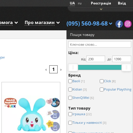
UA
ru
Реєстрація
Вхід
омога
Про магазин
(095) 560-98-68
Пошук товару
Ціна:
ори
від
до
1
‹
›
Бренд
Baoli
Click
[1]
[8]
Kidian
Popular Plaything
[3]
ShenQiWei
[6]
Тип товару
іграшка
[22]
Тільки у наявності
[3]