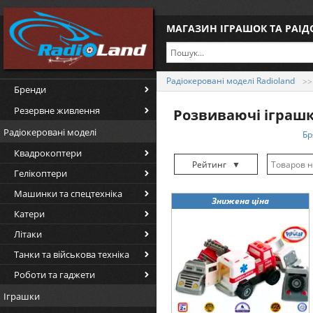
МАГАЗИН ІГРАШОК ТА РАІ
Радіокеровані моделі Radioland
Бренди
Резервне живлення
Розвиваючі іграш
Радіокеровані моделі
Бр
Квадрокоптери
Рейтинг
▼
Гелікоптери
Рейтинг
▲
Машинки та спецтехніка
Знижена ціна
Дата
▲
Катери
Дата
▼
Літаки
Ціна
▲
Танки та військова техніка
Ціна
▼
Роботи та гаджети
Іграшки