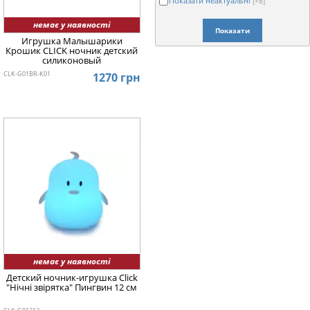
Показати неактуальні
[+8]
немає у наявності
Показати
Игрушка Малышарики
Крошик CLICK ночник детский
силиконовый
CLK-G01BR-K01
1270 грн
немає у наявності
Детский ночник-игрушка Click
"Hічні звірятка" Пингвин 12 см