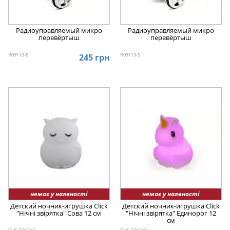
Радиоуправляемый микро
Радиоуправляемый микро
перевёртыш
перевёртыш
R09173-6
R09173-5
245 грн
немає у наявності
немає у наявності
Детский ночник-игрушка Click
Детский ночник-игрушка Click
"Hічні звірятка" Сова 12 см
"Hічні звірятка" Единорог 12
см