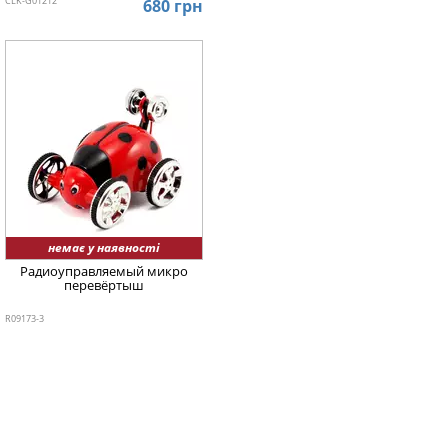
CLK-G01212
680 грн
немає у наявності
Радиоуправляемый микро
перевёртыш
R09173-3