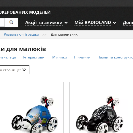
ДОКЕРОВАНИХ МОДЕЛЕЙ
Акції та знижки
Мій RADIOLAND
Доп
Розвиваючі іграшки
Для маленьких
ки для малюків
язкальця
Інтерактивні
М'ячики
Нічнички
Пазли та конструкт
32
64
128