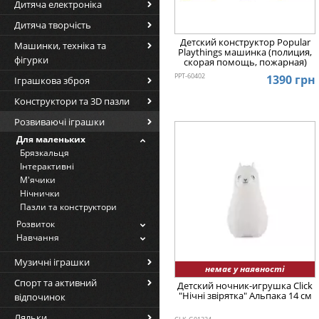
Дитяча електроніка
Дитяча творчість
Детский конструктор Popular
Машинки, техніка та
Playthings машинка (полиция,
фігурки
скорая помощь, пожарная)
PPT-60402
1390 грн
Іграшкова зброя
Конструктори та 3D пазли
Розвиваючі іграшки
Для маленьких
Брязкальця
Інтерактивні
М'ячики
Нічнички
Пазли та конструктори
Розвиток
Навчання
Музичні іграшки
немає у наявності
Спорт та активний
Детский ночник-игрушка Click
"Hічні звірятка" Альпака 14 см
відпочинок
Ляльки