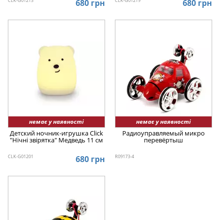
CLK-G01213
CLK-G01219
680 грн
680 грн
немає у наявності
немає у наявності
Детский ночник-игрушка Click
Радиоуправляемый микро
"Hічні звірятка" Медведь 11 см
перевёртыш
CLK-G01201
R09173-4
680 грн