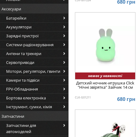
CLK-G01224
680 грн
Аксесуари
Батарейки
Акумулятори
Зарядні пристрої
Системи радіокерування
Антени та трекери
Сервоприводи
Мотори, регулятори, гвинти
немає у наявності
Камери та підвіси
Детский ночник-игрушка Click
"Hічні звірятка" Зайчик 14 см
FPV-Обладнання
Бортова електроніка
CLK-G01211
680 грн
Інструмент, сумки, хімія
Запчастини
Запчастини для
автомоделей