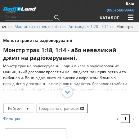
Вхід
(095) 560-98-68
КАТАЛОГ
Машинки та спецтехніка
Автомоделі 1:28 - 1:14
Монстри
Монстр траки на радіокеруванні
Монстр трак 1:18, 1:14 - або невеликий
джип на радіокеруванні.
Монстр трак на радіокеруванні - один із класів радіокерованих
машин, який дозволяє пролетіти на швидкості за нерівностями та
вибоїнами. Вони відрізняються високим кліренсом, більшою
прохідністю у поєднанні з помірною швидкістю. Дозволяє стрибати
на трамплінах, зістрибувати з бордюрів та пагорбів, влаштовувати
змагання з друзями та їм не потрібні спеціально підготовлені траси.
Масштаби 1:18 та 1:14 примітні невисокою ціною машинок та їх
обслуговування, але достатньою прохідністю для вулиці та
Рейтинг
▼
32
бездоріжжя.
Рейтинг
▲
64
1
Фильтры
‹
›
Яку ж радіокеровану модель монстра
Дата
▲
128
вибрати?
Дата
▼
Перед тим як купити монстр трак на пульті управління, потрібно