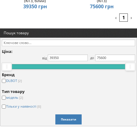
(KIT3, білий)
(KIT3)
39350 грн
75600 грн
1
‹
›
Пошук товару
Ціна:
від
до
Бренд
DLBOT
[2]
Тип товару
модель
[2]
Тільки у наявності
[0]
Показати