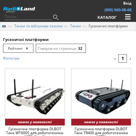
Вхід
(095) 560-98-68
КАТАЛОГ
Танки та військова техніка
Танки
Гусеничні платформи
Гусеничні платформи
Рейтинг
▼
32
Рейтинг
▲
64
1
Фильтры
‹
›
Дата
▲
128
Дата
▼
Ціна
▲
Ціна
▼
немає у наявності
немає у наявності
Гусенична платформа DLBOT
Гусенична платформа DLBOT
Танк WT600S для робототехніки
Танк TR400 для робототехніки