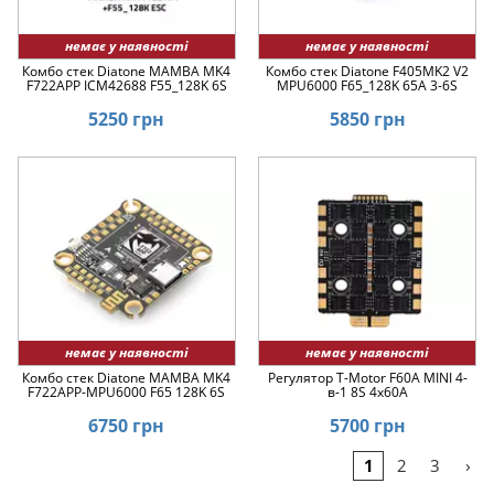
немає у наявності
немає у наявності
Комбо стек Diatone MAMBA MK4
Комбо стек Diatone F405MK2 V2
F722APP ICM42688 F55_128K 6S
MPU6000 F65_128K 65A 3-6S
5250 грн
5850 грн
немає у наявності
немає у наявності
Комбо стек Diatone MAMBA MK4
Регулятор T-Motor F60A MINI 4-
F722APP-MPU6000 F65 128K 6S
в-1 8S 4x60A
6750 грн
5700 грн
›
1
2
3