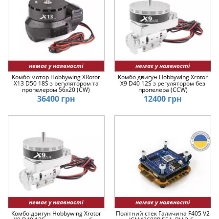
немає у наявності
немає у наявності
Комбо мотор Hobbywing XRotor
Комбо двигун Hobbywing Xrotor
X13 D50 18S з регулятором та
X9 D40 12S з регулятором без
пропелером 56x20 (CW)
пропелера (CCW)
36400 грн
12400 грн
немає у наявності
немає у наявності
Комбо двигун Hobbywing Xrotor
Політний стек Галичина F405 V2