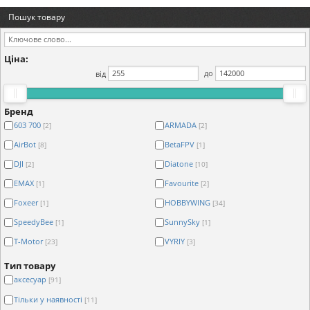
Пошук товару
Ціна:
від
до
Бренд
603 700
ARMADA
[2]
[2]
AirBot
BetaFPV
[8]
[1]
DJI
Diatone
[2]
[10]
EMAX
Favourite
[1]
[2]
Foxeer
HOBBYWING
[1]
[34]
SpeedyBee
SunnySky
[1]
[1]
T-Motor
VYRIY
[23]
[3]
Тип товару
аксесуар
[91]
Тільки у наявності
[11]