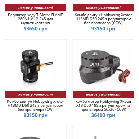
немає у наявності
немає у наявності
Регулятор ходу T-Motor FLAME
Комбо двигун Hobbywing Xrotor
280A HV 12-24S для
H13MD D60 24S з регулятором
мультикоптерів
без пропелера (CCW)
93650 грн
93150 грн
немає у наявності
немає у наявності
Комбо двигун Hobbywing Xrotor
Комбо мотор Hobbywing XRotor
H13MD D60 24S з регулятором
X13 D50 18S з регулятором та
без пропелера (CW)
пропелером 56x20 (CCW)
93150 грн
36400 грн