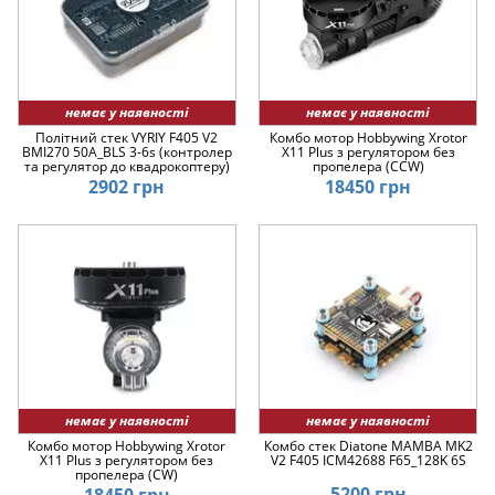
немає у наявності
немає у наявності
Політний стек VYRIY F405 V2
Комбо мотор Hobbywing Xrotor
BMI270 50A_BLS 3-6s (контролер
X11 Plus з регулятором без
та регулятор до квадрокоптеру)
пропелера (CCW)
2902 грн
18450 грн
немає у наявності
немає у наявності
Комбо мотор Hobbywing Xrotor
Комбо стек Diatone MAMBA MK2
X11 Plus з регулятором без
V2 F405 ICM42688 F65_128K 6S
пропелера (CW)
5200 грн
18450 грн