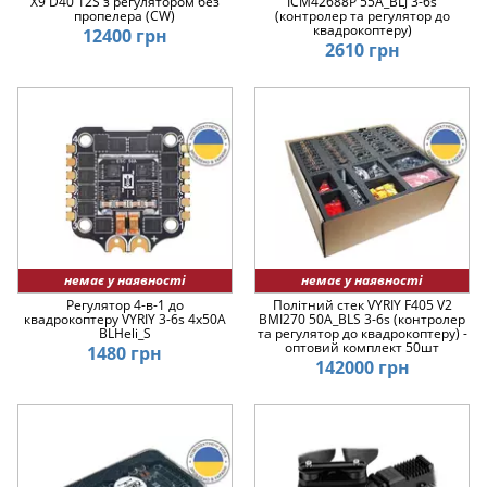
X9 D40 12S з регулятором без
ICM42688P 55A_BLJ 3-6s
пропелера (CW)
(контролер та регулятор до
квадрокоптеру)
12400 грн
2610 грн
немає у наявності
немає у наявності
Регулятор 4-в-1 до
Політний стек VYRIY F405 V2
квадрокоптеру VYRIY 3-6s 4x50A
BMI270 50A_BLS 3-6s (контролер
BLHeli_S
та регулятор до квадрокоптеру) -
оптовий комплект 50шт
1480 грн
142000 грн