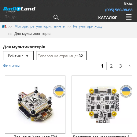
Вхід
(095) 560-98-68
КАТАЛОГ
Мотори, регулятори, гвинти
Регулятори ходу
Для мультикоптерів
Для мультикоптерів
Рейтинг
▼
32
Рейтинг
▲
64
›
1
2
3
Фильтры
Дата
▲
128
Дата
▼
Ціна
▲
Ціна
▼
Польотний стек для FPV
Регулятор для квадрокоптера 4-