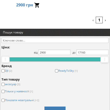
2900 грн
1
‹
›
Пошук товару
Ціна:
від
до
Бренд
DJI
ReadyToSky
[2]
[1]
Тип товару
аксесуар
[3]
Тільки у наявності
[1]
Показати неактуальні
[+2]