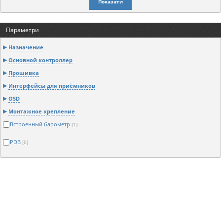
Показати
Параметри
Назначение
Основной контроллер
Прошивка
Интерфейсы для приёмников
OSD
Монтажное крепление
Встроенный барометр
[1]
PDB
[0]