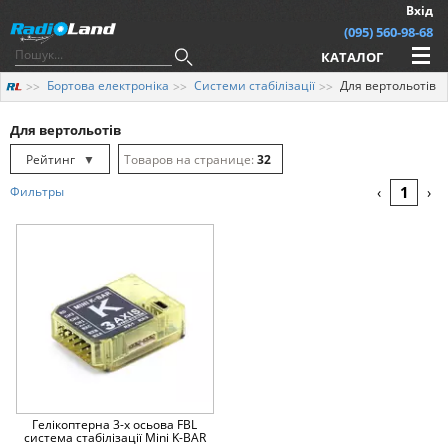
Вхід
(095) 560-98-68
КАТАЛОГ
Бортова електроніка
Системи стабілізації
Для вертольотів
Для вертольотів
Рейтинг
▼
32
Рейтинг
▲
64
1
Фильтры
‹
›
Дата
▲
128
Дата
▼
Ціна
▲
Ціна
▼
Гелікоптерна 3-х осьова FBL
система стабілізації Mini K-BAR