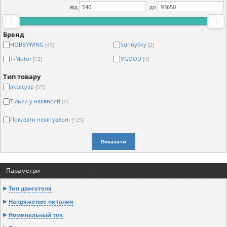
від
до
Бренд
HOBBYWING
SunnySky
[49]
[2]
T-Motor
VGOOD
[12]
[4]
Тип товару
аксесуар
[67]
Тільки у наявності
[7]
Показати неактуальні
[+25]
Показати
Параметри
Тип двигателя
Напряжение питания
Номинальный ток