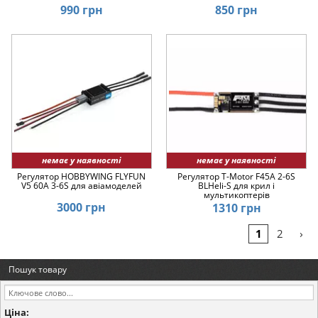
990 грн
850 грн
немає у наявності
немає у наявності
Регулятор HOBBYWING FLYFUN
Регулятор T-Motor F45A 2-6S
V5 60A 3-6S для авіамоделей
BLHeli-S для крил і
мультикоптерів
3000 грн
1310 грн
›
1
2
Пошук товару
Ціна: