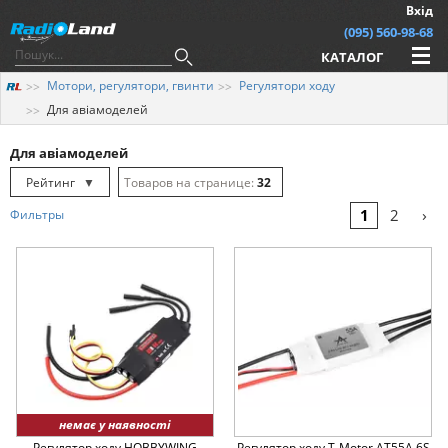
Вхід
(095) 560-98-68
КАТАЛОГ
Мотори, регулятори, гвинти
Регулятори ходу
Для авіамоделей
Для авіамоделей
Рейтинг
▼
32
Рейтинг
▲
64
›
1
2
Фильтры
Дата
▲
128
Дата
▼
Ціна
▲
Ціна
▼
немає у наявності
Регулятор ходу HOBBYWING
Регулятор ходу T-Motor AT55A 6S