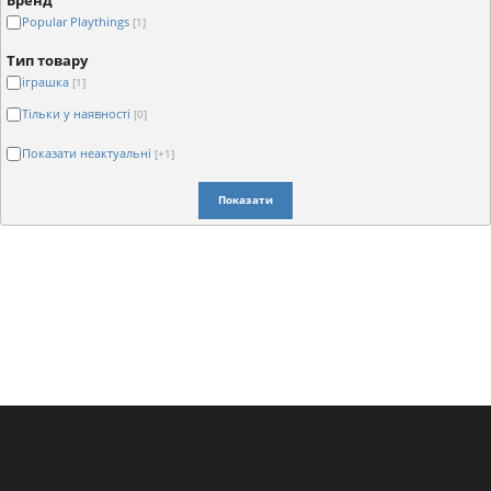
Бренд
Popular Playthings
[1]
Тип товару
іграшка
[1]
Тільки у наявності
[0]
Показати неактуальні
[+1]
Показати