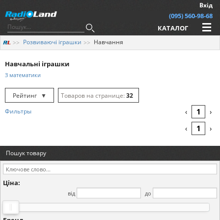
Вхід
(095) 560-98-68
КАТАЛОГ
Розвиваючі іграшки
Навчання
Навчальні іграшки
З математики
Рейтинг
▼
32
Рейтинг
▲
64
1
Фильтры
‹
›
Дата
▲
128
1
‹
›
Дата
▼
Пошук товару
Ціна
▲
Ціна
▼
Ціна:
від
до