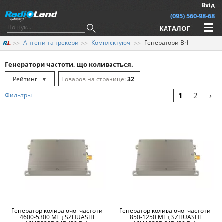
Вхід
(095) 560-98-68
КАТАЛОГ
Антени та трекери
Комплектуючі
Генератори ВЧ
Генератори частоти, що коливається.
Рейтинг
▼
32
Рейтинг
▲
64
›
1
2
Фильтры
Дата
▲
128
Дата
▼
Ціна
▲
Ціна
▼
Генератор коливаючої частоти
Генератор коливаючої частоти
4600-5300 МГц SZHUASHI
850-1250 МГц SZHUASHI