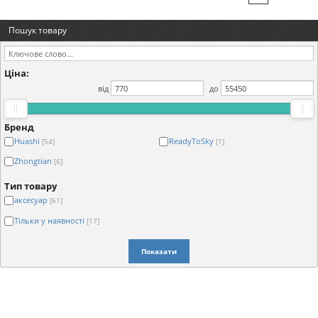
Пошук товару
Ціна:
від
до
Бренд
Huashi
ReadyToSky
[54]
[1]
Zhongtian
[6]
Тип товару
аксесуар
[61]
Тільки у наявності
[17]
Показати