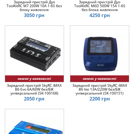
Зарядний пристрій Дуо
Зарядний пристрій Дуо
ToolKitRC M7 200W 10A 1-6S без
ToolKitRC M6D 500W 15A 1-6S
блоку живлення
без блока живлення
3050 грн
4250 грн
немає у наявності
немає у наявності
Зарядний пристрій SkyRC iMAX
Зарядний пристрій SkyRC iMAX
B6 Evo 6A/60W без/БЖ
B6 lite 13A/220W без/БЖ
універсальний (SK-100168)
універсальний (SK-100151)
2050 грн
2200 грн