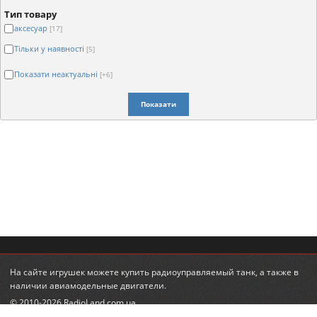
Тип товару
аксесуар
[17]
Тільки у наявності
[5]
Показати неактуальні
[+6]
Показати
На сайте игрушек можете
купить радиоуправляемый танк
, а также в
наличии
авиамодельные двигатели
.
© 2010-2026 RadioLand.com.ua
Інтернет-магазин радіокерованих іграшок та моделей.