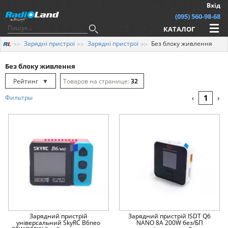
Вхід
(095) 560-98-68
КАТАЛОГ
Зарядні пристрої
Зарядні пристрої
Без блоку живлення
Без блоку живлення
Рейтинг
▼
32
Рейтинг
▲
64
1
Фильтры
‹
›
Дата
▲
128
Дата
▼
Ціна
▲
Ціна
▼
Зарядний пристрій
Зарядний пристрій ISDT Q6
універсальний SkyRC B6neo
NANO 8A 200W без/БП