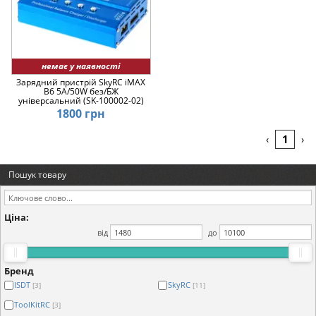
немає у наявності
Зарядний пристрій SkyRC iMAX
B6 5A/50W без/БЖ
універсальний (SK-100002-02)
1800 грн
1
‹
›
Пошук товару
Ціна:
від
до
Бренд
ISDT
SkyRC
[3]
[11]
ToolKitRC
[3]