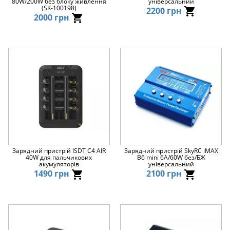
80W/200W без блоку живлення
універсальний
(SK-100198)
2200 грн
2000 грн
Зарядний пристрій ISDT C4 AIR
Зарядний пристрій SkyRC iMAX
40W для пальчикових
B6 mini 6A/60W без/БЖ
акумуляторів
універсальний
1490 грн
2100 грн