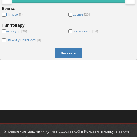
Бренд
Himoto
Louise
[14]
[20]
Тип товару
аксесуар
запчастина
[20]
[14]
Тільки у наявності
[0]
Показати
Управление машинки купить
с доставкой в Константиновку, а также