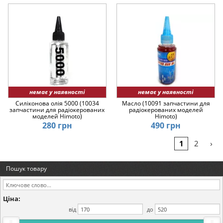
немає у наявності
немає у наявності
Силіконова олія 5000 (10034
Масло (10091 запчастини для
запчастини для радіокерованих
радіокерованих моделей
моделей Himoto)
Himoto)
280 грн
490 грн
›
1
2
Пошук товару
Ціна:
від
до