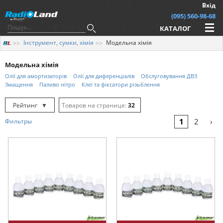
Вхід
(095) 560-98-68
КАТАЛОГ
Інструмент, сумки, хімія
Модельна хімія
Модельна хімія
Олії для амортизаторів
Олії для диференціалів
Обслуговування ДВЗ
Змащення
Паливо нітро
Клеї та фіксатори різьблення
Рейтинг
▼
32
Рейтинг
▲
64
›
1
2
Фильтры
Дата
▲
128
Дата
▼
Ціна
▲
Ціна
▼