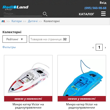
Вхід
(095) 560-98-68
КАТАЛОГ
Катери
Дитячі
Колекторні
Колекторні
Рейтинг
▼
32
Рейтинг
▲
64
1
Фильтры
‹
›
Дата
▲
128
Дата
▼
Ціна
▲
Ціна
▼
немає у наявності
немає у наявності
Микро катер Victor на
Микро катер Victor на
радиоуправлении
радиоуправлении