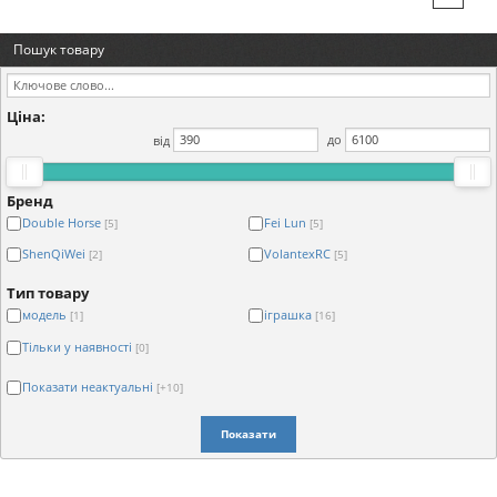
Пошук товару
Ціна:
від
до
Бренд
Double Horse
Fei Lun
[5]
[5]
ShenQiWei
VolantexRC
[2]
[5]
Тип товару
модель
іграшка
[1]
[16]
Тільки у наявності
[0]
Показати неактуальні
[+10]
Показати