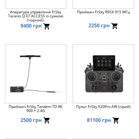
Апаратура управління FrSky
Приймач FrSky R9SX 915 МГц
Taranis Q X7 ACCESS із сумкою
(чорний)
2250 грн
9400 грн
Приймач FrSky Tandem TD R6
Пульт FrSky X20Pro AW (сірий)
900 + 2.4G
2500 грн
81100 грн