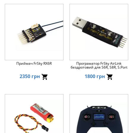
Приймач FrSky RX6R
Програматор FrSky AirLink
бездротовий для S6R, S8R, S.Port
2350 грн
1800 грн