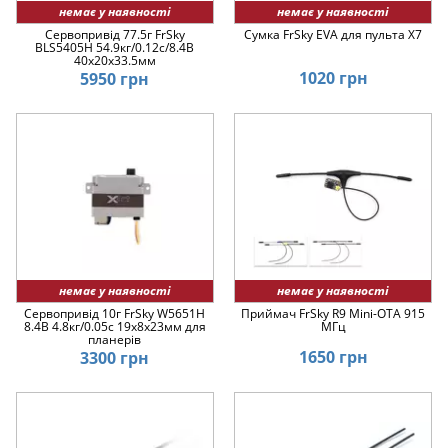
немає у наявності
немає у наявності
Сервопривід 77.5г FrSky
Сумка FrSky EVA для пульта X7
BLS5405H 54.9кг/0.12с/8.4В
40x20x33.5мм
1020 грн
5950 грн
немає у наявності
немає у наявності
Сервопривід 10г FrSky W5651H
Приймач FrSky R9 Mini-OTA 915
8.4В 4.8кг/0.05с 19x8x23мм для
МГц
планерів
1650 грн
3300 грн