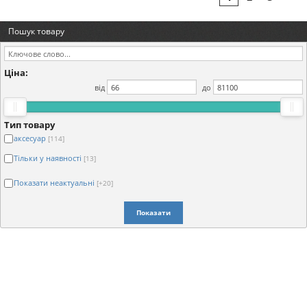
Пошук товару
Ціна:
від
до
Тип товару
аксесуар
[114]
Тільки у наявності
[13]
Показати неактуальні
[+20]
Показати