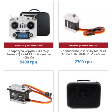
немає у наявності
немає у наявності
Апаратура керування FrSky
Сервопривід 23г FrSky M5253H
Taranis Q X7 ACCESS із сумкою
10.2кг/0.07с/8.4В 23x12x29мм
(білий)
2700 грн
9400 грн