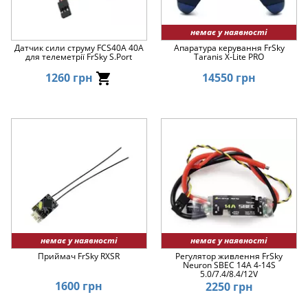
немає у наявності
Датчик сили струму FCS40A 40A
Апаратура керування FrSky
для телеметрії FrSky S.Port
Taranis X-Lite PRO
1260 грн
14550 грн
немає у наявності
немає у наявності
Приймач FrSky RXSR
Регулятор живлення FrSky
Neuron SBEC 14A 4-14S
5.0/7.4/8.4/12V
1600 грн
2250 грн