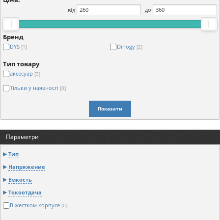
від
до
Бренд
DYS
Dinogy
[1]
[2]
Тип товару
аксесуар
[3]
Тільки у наявності
[0]
Показати
Параметри
Тип
Напряжение
Емкость
Токоотдача
В жестком корпусе
[0]