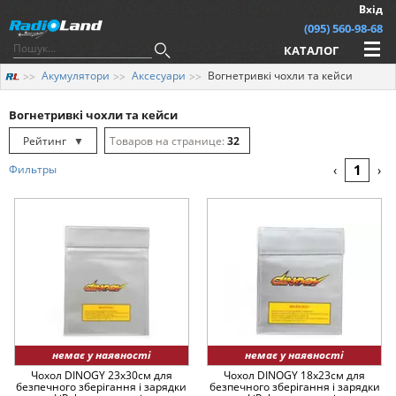
Вхід
(095) 560-98-68
КАТАЛОГ
Акумулятори
Аксесуари
Вогнетривкі чохли та кейси
Вогнетривкі чохли та кейси
Рейтинг
▼
32
Рейтинг
▲
64
1
Фильтры
‹
›
Дата
▲
128
Дата
▼
Ціна
▲
Ціна
▼
немає у наявності
немає у наявності
Чохол DINOGY 23x30см для
Чохол DINOGY 18x23см для
безпечного зберігання і зарядки
безпечного зберігання і зарядки