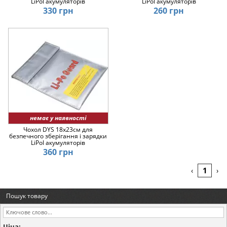
LiPol акумуляторів
LiPol акумуляторів
330 грн
260 грн
немає у наявності
Чохол DYS 18x23см для
безпечного зберігання і зарядки
LiPol акумуляторів
360 грн
1
‹
›
Пошук товару
Ціна: