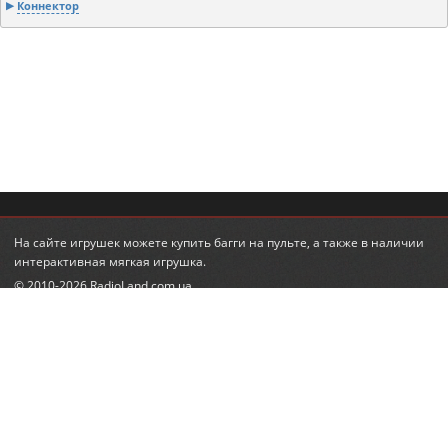
Коннектор
На сайте игрушек можете
купить багги на пульте
, а также в наличии
интерактивная мягкая игрушка
.
© 2010-2026 RadioLand.com.ua
Інтернет-магазин радіокерованих іграшок та моделей.
Радіокеровані гелікоптери, автівки, танки.
КОНТАКТИ
ПІДПИСКА НА НОВИНИ
+380 (95) 560-98-68
email:
feedback@radioland.com.ua