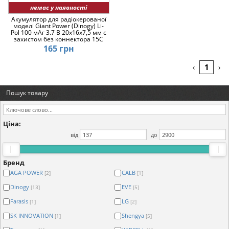
немає у наявності
Акумулятор для радіокерованої
моделі Giant Power (Dinogy) Li-
Pol 100 мАг 3.7 В 20x16x7,5 мм с
захистом без коннектора 15C
165 грн
1
‹
›
Пошук товару
Ціна:
від
до
Бренд
AGA POWER
CALB
[2]
[1]
Dinogy
EVE
[13]
[5]
Farasis
LG
[1]
[2]
SK INNOVATION
Shengya
[1]
[5]