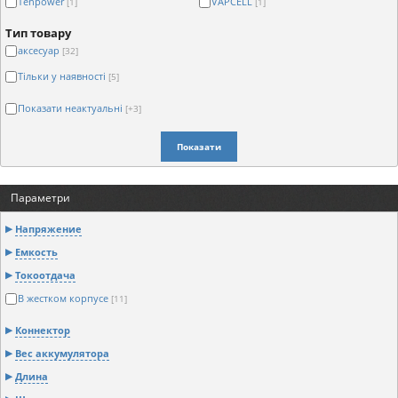
Tenpower
VAPCELL
[1]
[1]
Тип товару
аксесуар
[32]
Тільки у наявності
[5]
Показати неактуальні
[+3]
Показати
Параметри
Напряжение
Емкость
Токоотдача
В жестком корпусе
[11]
Коннектор
Вес аккумулятора
Длина