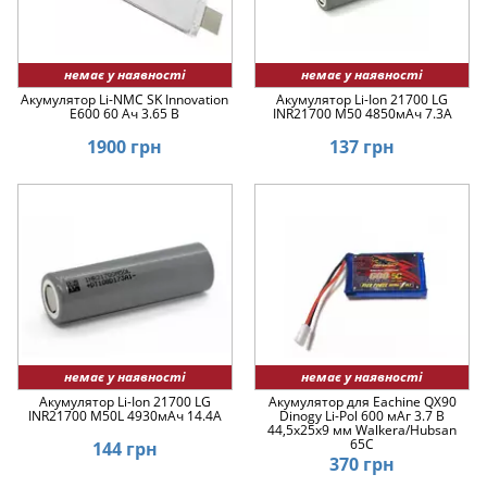
немає у наявності
немає у наявності
Акумулятор Li-NMC SK Innovation
Акумулятор Li-Ion 21700 LG
E600 60 Ач 3.65 В
INR21700 M50 4850мАч 7.3A
1900 грн
137 грн
немає у наявності
немає у наявності
Акумулятор Li-Ion 21700 LG
Акумулятор для Eachine QX90
INR21700 M50L 4930мАч 14.4A
Dinogy Li-Pol 600 мАг 3.7 В
44,5x25x9 мм Walkera/Hubsan
65C
144 грн
370 грн