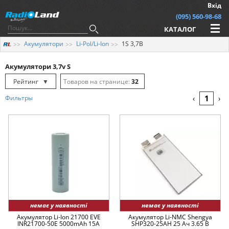
Вхід
(095) 560-98-68
КАТАЛОГ
Акумулятори
Li-Pol/Li-Ion
1S 3,7В
Акумулятори 3,7v S
Рейтинг
▼
32
Рейтинг
▲
64
1
Фильтры
‹
›
Дата
▲
128
Дата
▼
Ціна
▲
Ціна
▼
немає у наявності
немає у наявності
Акумулятор Li-Ion 21700 EVE
Акумулятор Li-NMC Shengya
INR21700-50E 5000mAh 15A
SHP320-25AH 25 Ач 3.65 В