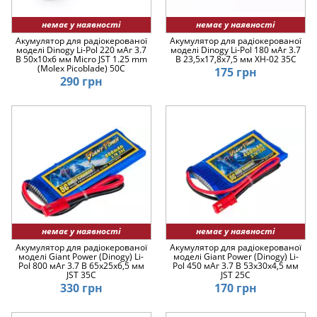
немає у наявності
немає у наявності
Акумулятор для радіокерованої
Акумулятор для радіокерованої
моделі Dinogy Li-Pol 220 мАг 3.7
моделі Dinogy Li-Pol 180 мАг 3.7
В 50х10х6 мм Micro JST 1.25 mm
В 23,5х17,8х7,5 мм XH-02 35C
(Molex Picoblade) 50C
175 грн
290 грн
немає у наявності
немає у наявності
Акумулятор для радіокерованої
Акумулятор для радіокерованої
моделі Giant Power (Dinogy) Li-
моделі Giant Power (Dinogy) Li-
Pol 800 мАг 3.7 В 65x25x6,5 мм
Pol 450 мАг 3.7 В 53x30x4,5 мм
JST 35C
JST 25C
330 грн
170 грн