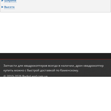
Ширина
Высота
Запчасти для квадрокоптеров
всегда в наличии,
дрон квадрокоптер
купить
можно с быстрой доставкой по Каменскому.
© 2010-2026 RadioLand.com.ua
Інтернет-магазин радіокерованих іграшок та моделей.
Радіокеровані гелікоптери, автівки, танки.
КОНТАКТИ
ПІДПИСКА НА НОВИНИ
+380 (95) 560-98-68
email:
feedback@radioland.com.ua