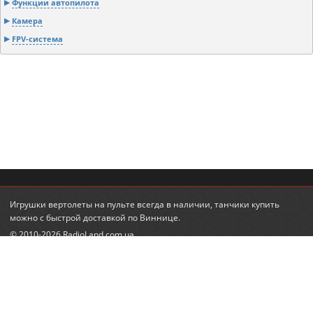
Функции автопилота
Камера
FPV-система
Игрушки вертолеты на пульте
всегда в наличии,
танчики купить
можно с быстрой доставкой по Виннице.
© 2010-2026 RadioLand.com.ua
Інтернет-магазин радіокерованих іграшок та моделей.
Радіокеровані гелікоптери, автівки, танки.
КОНТАКТИ
ПІДПИСКА НА НОВИНИ
+380 (95) 560-98-68