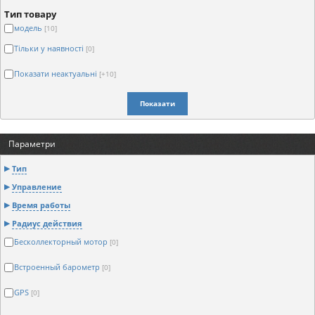
Тип товару
модель
[10]
Тільки у наявності
[0]
Показати неактуальні
[+10]
Показати
Параметри
Тип
Управление
Время работы
Радиус действия
Бесколлекторный мотор
[0]
Встроенный барометр
[0]
GPS
[0]