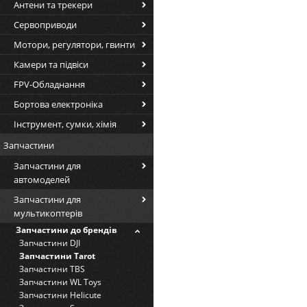
Антени та трекери
Сервоприводи
Мотори, регулятори, гвинти
Камери та підвіси
FPV-Обладнання
Бортова електроніка
Інструмент, сумки, хімія
Запчастини
Запчастини для
автомоделей
Запчастини для
мультикоптерів
Запчастини до брендів
Запчастини DJI
Запчастини Tarot
Запчастини TBS
Запчастини WL Toys
Запчастини Helicute