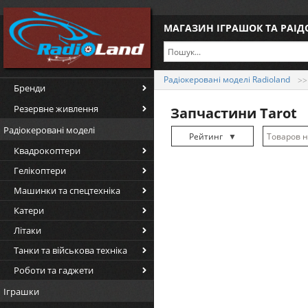
МАГАЗИН ІГРАШОК ТА РАІ
Радіокеровані моделі Radioland
Бренди
Резервне живлення
Запчастини Tarot
Радіокеровані моделі
Рейтинг
▼
Квадрокоптери
Рейтинг
▲
Гелікоптери
Дата
▲
Машинки та спецтехніка
Дата
▼
Катери
Ціна
▲
Літаки
Ціна
▼
Танки та військова техніка
Роботи та гаджети
Іграшки