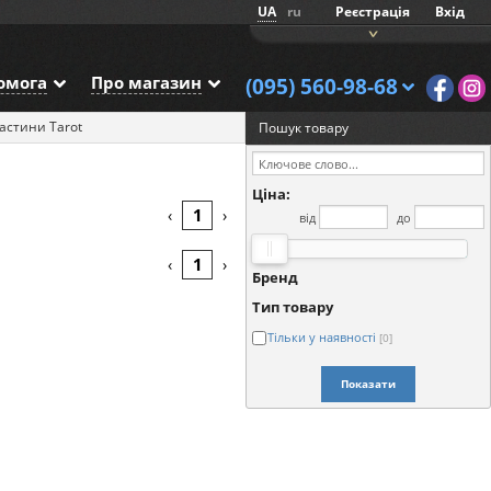
UA
ru
Реєстрація
Вхід
омога
Про магазин
(095) 560-98-68
астини Tarot
Пошук товару
Ціна:
1
‹
›
від
до
1
‹
›
Бренд
Тип товару
Тільки у наявності
[0]
Показати