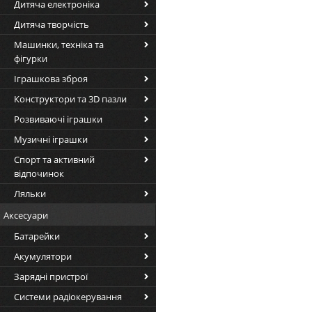
Дитяча електроніка
Дитяча творчість
Машинки, техніка та
фігурки
Іграшкова зброя
Конструктори та 3D пазли
Розвиваючі іграшки
Музичні іграшки
Спорт та активний
відпочинок
Ляльки
Аксесуари
Батарейки
Акумулятори
Зарядні пристрої
Системи радіокерування