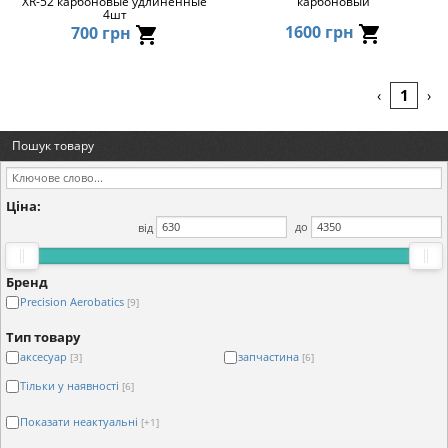
XR-52 карбоновые удлиненные
карбоновый
4шт
1600 грн
700 грн
1
‹
›
Пошук товару
Ціна:
від
до
Бренд
Precision Aerobatics
[9]
Тип товару
аксесуар
запчастина
[3]
[6]
Тільки у наявності
[6]
Показати неактуальні
[+1]