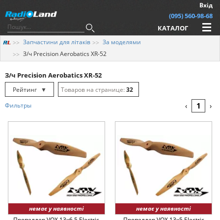
Вхід
(095) 560-98-68
КАТАЛОГ
Запчастини для літаків
За моделями
З/ч Precision Aerobatics XR-52
З/ч Precision Aerobatics XR-52
Рейтинг
▼
32
Рейтинг
▲
64
1
Фильтры
‹
›
Дата
▲
128
Дата
▼
Ціна
▲
Ціна
▼
немає у наявності
немає у наявності
Пропеллер VOX 13x6.5 Electric
Пропеллер VOX 13x5 Electric