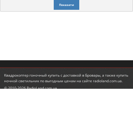
Показати
Квадрокоптер гоночный купить
с доставкой в Бровары, а также
купить
ночной светильник
по выгодным ценам на сайте radioland.com.ua.
© 2010-2026 RadioLand.com.ua
Інтернет-магазин радіокерованих іграшок та моделей.
Радіокеровані гелікоптери, автівки, танки.
КОНТАКТИ
ПІДПИСКА НА НОВИНИ
+380 (95) 560-98-68
email:
feedback@radioland.com.ua