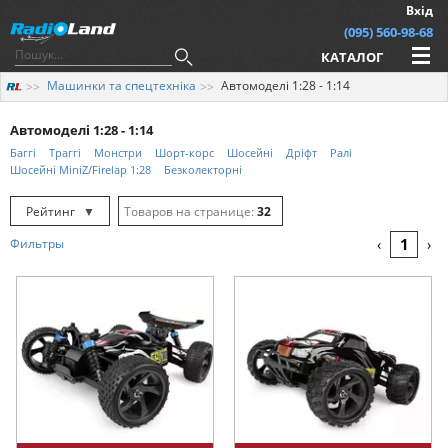
Вхід
(095) 560-98-68
КАТАЛОГ
Машинки та спецтехніка
Автомоделі 1:28 - 1:14
Автомоделі 1:28 - 1:14
Баггі
Траггі
Монстри
Шорт-корс
Шосейні
Дріфт
Ралі
Шосейні MiniZ/Firelap 1:28
Безколекторні
Рейтинг
▼
32
Рейтинг
▲
64
1
Фильтры
‹
›
Дата
▲
128
Дата
▼
Ціна
▲
Ціна
▼