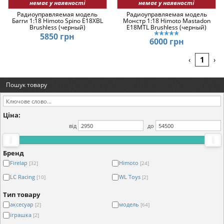
немає у наявності
немає у наявності
Радиоуправляемая модель
Радиоуправляемая модель
Багги 1:18 Himoto Spino E18XBL
Монстр 1:18 Himoto Mastadon
Brushless (черный)
E18MTL Brushless (черный)
5850 грн
6000 грн
1
‹
›
Пошук товару
Ціна:
від
до
Бренд
Firelap
Himoto
[32]
[24]
LC Racing
WL Toys
[10]
[2]
Тип товару
аксесуар
модель
[2]
[64]
іграшка
[2]