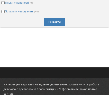
Тільки у наявності
[0]
Показати неактуальні
[+66]
Показати
Интересует
верталет на пульте управление
, хотите
купить робота
детского
с доставкой в Кропивницкий? Оформляйте заказ прямо
сейчас!
© 2010-2026 RadioLand.com.ua
Інтернет-магазин радіокерованих іграшок та моделей.
Радіокеровані гелікоптери, автівки, танки.