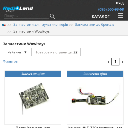
Вхід
(095) 560-98-68
КАТАЛОГ
Запчастини для мультикоптерів
Запчастини до брендів
Запчастини Wowitoys
Запчастини Wowitoys
Рейтинг
▼
32
Рейтинг
▲
64
1
Фильтры
‹
›
Дата
▲
128
Знижена ціна
Знижена ціна
Дата
▼
Ціна
▲
Ціна
▼
Плата (запчасть для
Камера Wi-Fi 720p (запчасть для