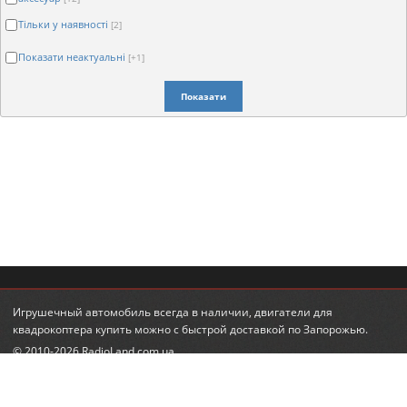
Тільки у наявності
[2]
Показати неактуальні
[+1]
Показати
Игрушечный автомобиль
всегда в наличии,
двигатели для
квадрокоптера купить
можно с быстрой доставкой по Запорожью.
© 2010-2026 RadioLand.com.ua
Інтернет-магазин радіокерованих іграшок та моделей.
Радіокеровані гелікоптери, автівки, танки.