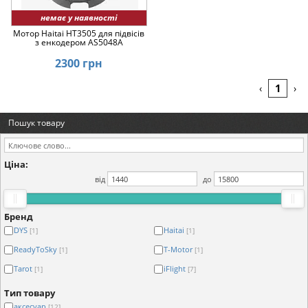
немає у наявності
Мотор Haitai HT3505 для підвісів
з енкодером AS5048A
2300 грн
1
‹
›
Пошук товару
Ціна:
від
до
Бренд
DYS
Haitai
[1]
[1]
ReadyToSky
T-Motor
[1]
[1]
Tarot
iFlight
[1]
[7]
Тип товару
аксесуар
[12]