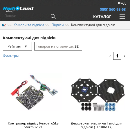
Вхід
(095) 560-98-68
КАТАЛОГ
Камери та підвіси
Підвіси
Комплектуючі для підвісів
Комплектуючі для підвісів
Рейтинг
▼
32
Рейтинг
▲
64
1
Фильтры
‹
›
Дата
▲
128
Дата
▼
Ціна
▲
Ціна
▼
Контролер підвісу ReadyToSky
Демферна пластина Tarot для
Storm32 V1
підвісів (TL100A17)