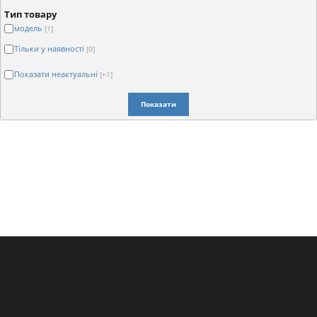
Тип товару
модель
[1]
Тільки у наявності
[0]
Показати неактуальні
[+1]
Показати