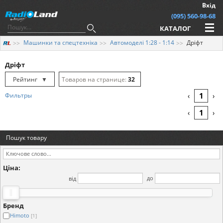
Вхід
(095) 560-98-68
КАТАЛОГ
Машинки та спецтехніка
Автомоделі 1:28 - 1:14
Дріфт
Дріфт
Рейтинг
▼
32
Рейтинг
▲
64
1
Фильтры
‹
›
Дата
▲
128
1
‹
›
Дата
▼
Пошук товару
Ціна
▲
Ціна
▼
Ціна:
від
до
Бренд
Himoto
[1]