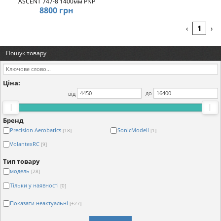
ASCENT 747-8 1400мм PNP
8800 грн
1
‹
›
Пошук товару
Ціна:
від
до
Бренд
Precision Aerobatics
SonicModell
[18]
[1]
VolantexRC
[9]
Тип товару
модель
[28]
Тільки у наявності
[0]
Показати неактуальні
[+27]