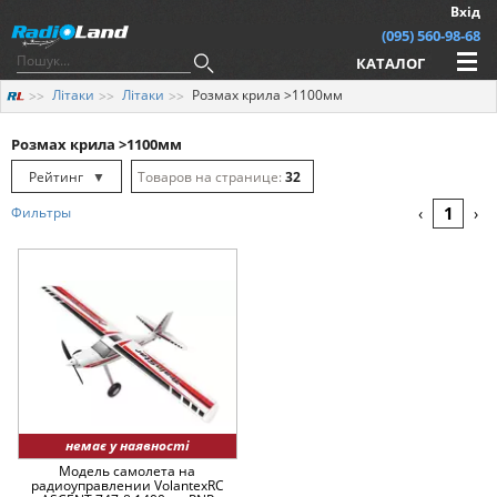
Вхід
(095) 560-98-68
КАТАЛОГ
Літаки
Літаки
Розмах крила >1100мм
Розмах крила >1100мм
Рейтинг
▼
32
Рейтинг
▲
64
1
Фильтры
‹
›
Дата
▲
128
Дата
▼
Ціна
▲
Ціна
▼
немає у наявності
Модель самолета на
радиоуправлении VolantexRC