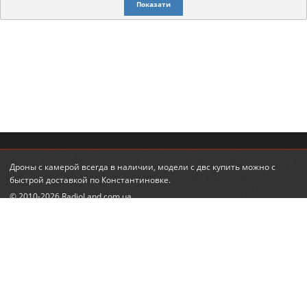
Показати
Дроны с камерой
всегда в наличии,
модели с двс купить
можно с
быстрой доставкой по Константиновке.
© 2010-2026 RadioLand.com.ua
Інтернет-магазин радіокерованих іграшок та моделей.
Радіокеровані гелікоптери, автівки, танки.
КОНТАКТИ
ПІДПИСКА НА НОВИНИ
+380 (95) 560-98-68
email:
feedback@radioland.com.ua