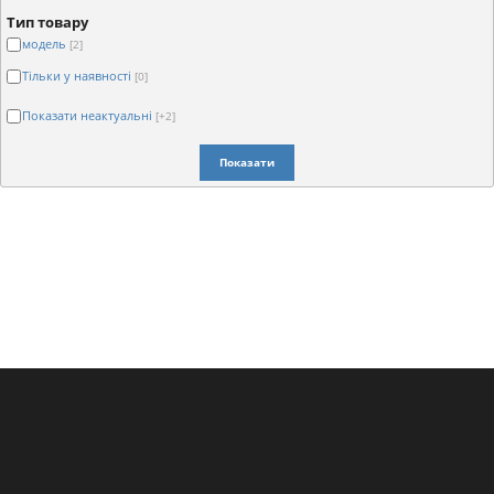
Тип товару
модель
[2]
Тільки у наявності
[0]
Показати неактуальні
[+2]
Показати