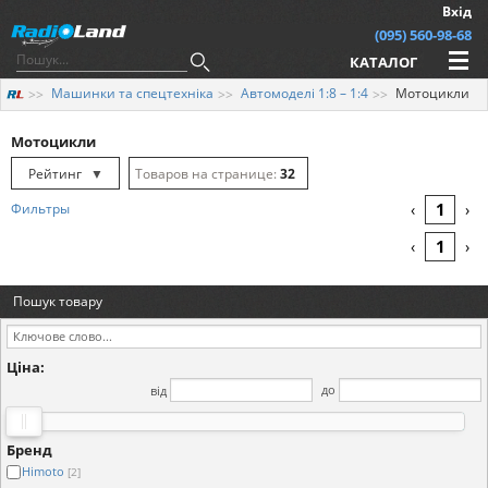
Вхід
(095) 560-98-68
КАТАЛОГ
Машинки та спецтехніка
Автомоделі 1:8 – 1:4
Мотоцикли
Мотоцикли
Рейтинг
▼
32
Рейтинг
▲
64
1
Фильтры
‹
›
Дата
▲
128
1
‹
›
Дата
▼
Пошук товару
Ціна
▲
Ціна
▼
Ціна:
від
до
Бренд
Himoto
[2]