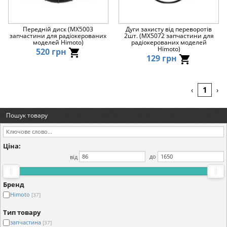
Передній диск (MX5003
Дуги захисту від переворотів
запчастини для радіокерованих
2шт. (MX5072 запчастини для
моделей Himoto)
радіокерованих моделей
Himoto)
520 грн
129 грн
1
‹
›
Пошук товару
Ціна:
від
до
Бренд
Himoto
[37]
Тип товару
запчастина
[37]