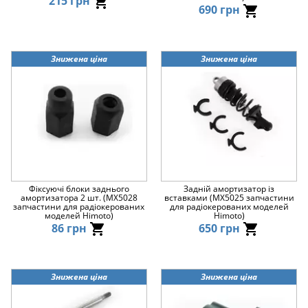
215 грн
690 грн
Знижена ціна
Знижена ціна
Фіксуючі блоки заднього
Задній амортизатор із
амортизатора 2 шт. (MX5028
вставками (MX5025 запчастини
запчастини для радіокерованих
для радіокерованих моделей
моделей Himoto)
Himoto)
86 грн
650 грн
Знижена ціна
Знижена ціна