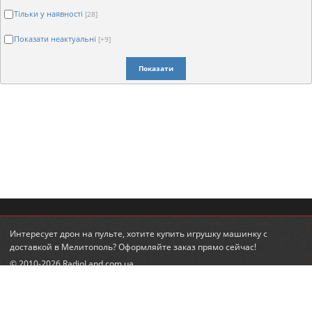
Тільки у наявності
[28]
Показати неактуальні
[+9]
Показати
Интересует
дрон на пульте
, хотите
купить игрушку машинку
с
доставкой в Мелитополь? Оформляйте заказ прямо сейчас!
© 2010-2026 RadioLand.com.ua
Інтернет-магазин радіокерованих іграшок та моделей.
Радіокеровані гелікоптери, автівки, танки.
КОНТАКТИ
ПІДПИСКА НА НОВИНИ