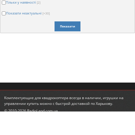
Тільки у наявності
[2]
Показати неактуальні
[+30]
Показати
Комплектующие для квадрокоптера
всегда в наличии,
игрушки на
управлении купить
можно с быстрой доставкой по Харькову.
© 2010-2026 RadioLand.com.ua
Інтернет-магазин радіокерованих іграшок та моделей.
Радіокеровані гелікоптери, автівки, танки.
КОНТАКТИ
ПІДПИСКА НА НОВИНИ