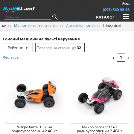
Вхід
(095) 560-98-68
КАТАЛОГ
Машинки та спецтехніка
Дитячі машинки
Швидкісні
Гоночні машини на пульті керування
Рейтинг
▼
32
Рейтинг
▲
64
1
Фильтры
‹
›
Дата
▲
128
Дата
▼
Ціна
▲
Ціна
▼
Микро багги 1:32 на
Микро багги 1:32 на
радиоуправлении 2.4GHz
радиоуправлении 2.4GHz