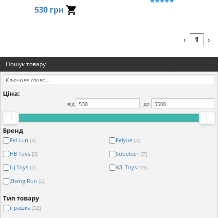
530 грн
1
‹
›
Пошук товару
Ціна:
від
до
Бренд
Fei Lun
Feiyue
[3]
[2]
HB Toys
Subotech
[3]
[7]
UJ Toys
WL Toys
[2]
[13]
Zheng Run
[2]
Тип товару
іграшка
[32]