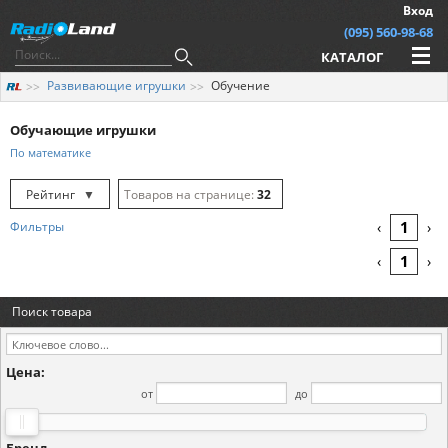
Вход
(095) 560-98-68
КАТАЛОГ
Развивающие игрушки
Обучение
Обучающие игрушки
По математике
Рейтинг
▼
32
Рейтинг
▲
64
1
Фильтры
‹
›
Дата
▲
128
1
‹
›
Дата
▼
Поиск товара
Цена
▲
Цена
▼
Цена:
от
до