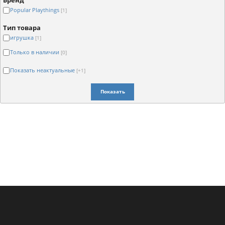
Бренд
Popular Playthings
[1]
Тип товара
игрушка
[1]
Только в наличии
[0]
Показать неактуальные
[+1]
Показать