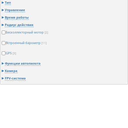
Тип
Управление
Время работы
Радиус действия
Бесколлекторный мотор
[2]
Встроенный барометр
[11]
GPS
[3]
Функции автопилота
Камера
FPV-система