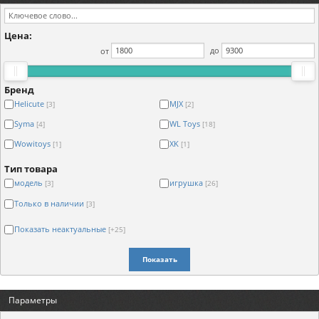
Цена:
от
до
Бренд
Helicute
MJX
[3]
[2]
Syma
WL Toys
[4]
[18]
Wowitoys
XK
[1]
[1]
Тип товара
модель
игрушка
[3]
[26]
Только в наличии
[3]
Показать неактуальные
[+25]
Показать
Параметры