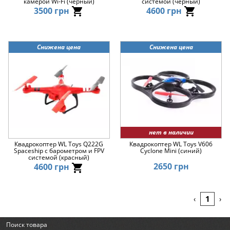
камерой Wi-Fi (черный)
системой (черный)
3500 грн
4600 грн
Снижена цена
Снижена цена
нет в наличии
Квадрокоптер WL Toys Q222G
Квадрокоптер WL Toys V606
Spaceship с барометром и FPV
Cyclone Mini (синий)
системой (красный)
2650 грн
4600 грн
1
‹
›
Поиск товара