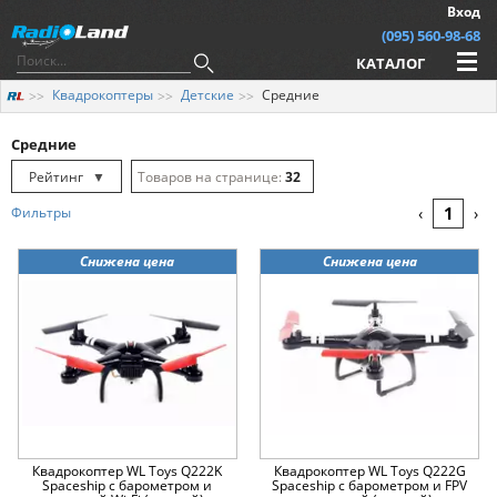
Вход
(095) 560-98-68
КАТАЛОГ
Квадрокоптеры
Детские
Средние
Средние
Рейтинг
▼
32
Рейтинг
▲
64
1
Фильтры
‹
›
Дата
▲
128
Снижена цена
Снижена цена
Дата
▼
Цена
▲
Цена
▼
Квадрокоптер WL Toys Q222K
Квадрокоптер WL Toys Q222G
Spaceship с барометром и
Spaceship с барометром и FPV