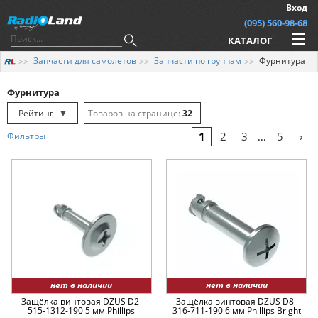
Вход
(095) 560-98-68
КАТАЛОГ
Запчасти для самолетов
Запчасти по группам
Фурнитура
Фурнитура
Рейтинг
▼
32
Рейтинг
▲
64
›
1
2
3
5
Фильтры
...
Дата
▲
128
Дата
▼
Цена
▲
Цена
▼
нет в наличии
нет в наличии
Защёлка винтовая DZUS D2-
Защёлка винтовая DZUS D8-
515-1312-190 5 мм Phillips
316-711-190 6 мм Phillips Bright