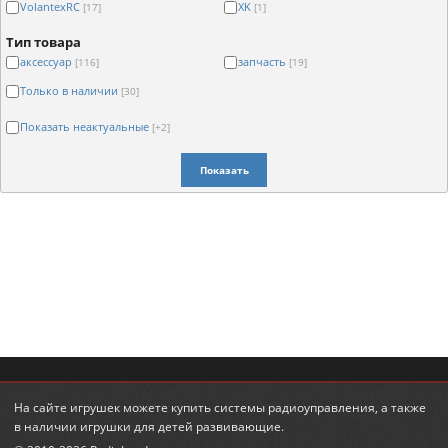
VolantexRC
XK
[17]
[1]
Тип товара
аксессуар
запчасть
[116]
[19]
Только в наличии
[30]
Показать неактуальные
[+2]
Показать
На сайте игрушек можете
купить системы радиоуправления
, а также
в наличии
игрушки для детей развивающие
.