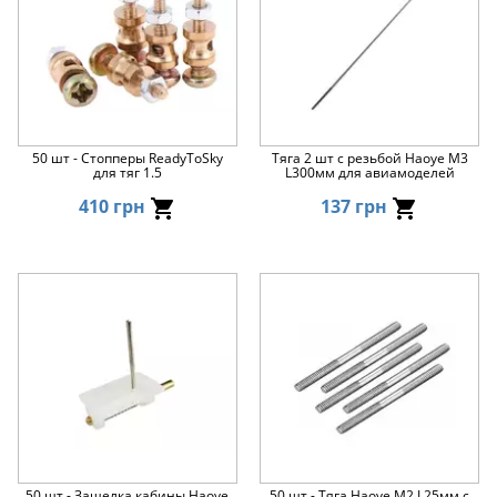
50 шт - Стопперы ReadyToSky
Тяга 2 шт с резьбой Haoye M3
для тяг 1.5
L300мм для авиамоделей
410 грн
137 грн
50 шт - Защелка кабины Haoye
50 шт - Тяга Haoye M2 L25мм с