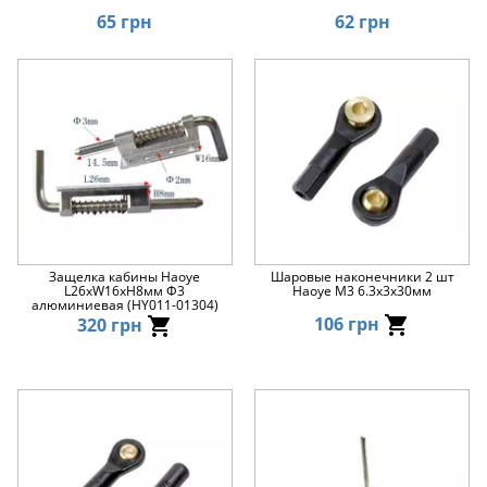
65 грн
62 грн
Защелка кабины Haoye
Шаровые наконечники 2 шт
L26xW16xH8мм Ф3
Haoye М3 6.3x3x30мм
алюминиевая (HY011-01304)
106 грн
320 грн