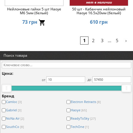
нет в наличии
Нейлоновые гайки 5 шт Haoye
50 шт - Кабанчик нейлоновый
M6 5мм (белый)
Haoye 16.5x20мм (белый)
73 грн
610 грн
›
1
2
3
5
...
Поиск товара
Цена:
от
до
Бренд
Camloc
Electron Retracts
[3]
[8]
Gabriel
Haoye
[3]
[65]
NoNa Air
ReadyToSky
[2]
[27]
SouthCo
TechOne
[8]
[1]