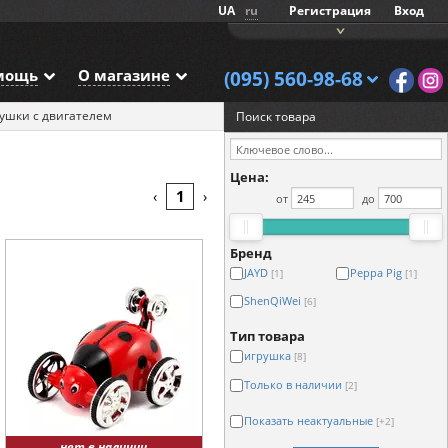
UA
ru
Регистрация
Вход
мощь
О магазине
(095) 560-98-68
ушки с двигателем
Поиск товара
Цена:
1
‹
›
от
до
Бренд
JAYD
Peppa Pig
[1]
[1]
ShenQiWei
[6]
Тип товара
игрушка
[8]
Только в наличии
[2]
Показать неактуальные
[+2]
нет в наличии