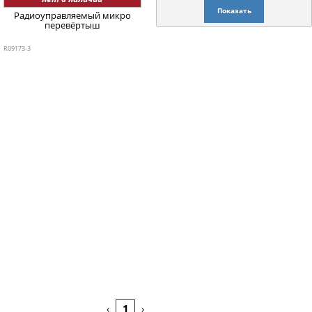
Показать
Радиоуправляемый микро
перевёртыш
R09173-3
1
‹
›