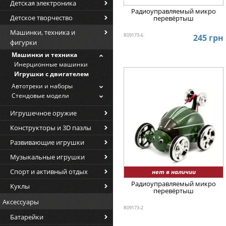
Детская электроника
Радиоуправляемый микро
Детское творчество
перевёртыш
Машинки, техника и
R09173-6
245 грн
фигурки
Машинки и техника
Инерционные машинки
Игрушки с двигателем
Автотреки и наборы
Стендовые модели
Игрушечное оружие
Конструкторы и 3D пазлы
Развивающие игрушки
Музыкальные игрушки
Спорт и активный отдых
нет в наличии
Радиоуправляемый микро
Куклы
перевёртыш
Аксессуары
R09173-2
Батарейки