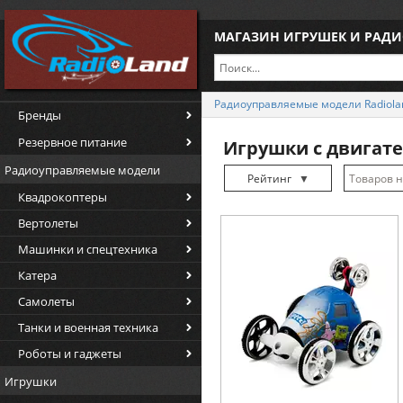
МАГАЗИН ИГРУШЕК И РАД
Радиоуправляемые модели Radiola
Бренды
Резервное питание
Игрушки с двигат
Радиоуправляемые модели
Рейтинг
▼
Квадрокоптеры
Рейтинг
▲
Вертолеты
Дата
▲
Машинки и спецтехника
Дата
▼
Катера
Цена
▲
Самолеты
Цена
▼
Танки и военная техника
Роботы и гаджеты
Игрушки